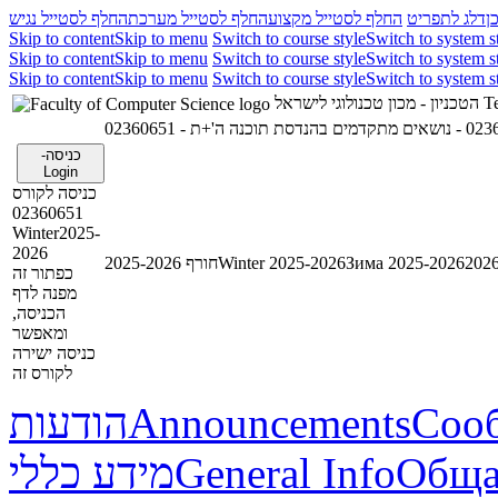
ן
דלג לתפריט
החלף לסטייל מקצוע
החלף לסטייל מערכת
החלף לסטייל נגיש
Skip to content
Skip to menu
Switch to course style
Switch to system s
Skip to content
Skip to menu
Switch to course style
Switch to system s
Skip to content
Skip to menu
Switch to course style
Switch to system s
הטכניון - מכון טכנולוגי לישראל
Te
כניסה-
Login
כניסה לקורס
02360651
Winter2025-
2026
חורף 2025-2026
Winter 2025-2026
Зима 2025-2026
כפתור זה
מפנה לדף
הכניסה,
ומאפשר
כניסה ישירה
לקורס זה
הודעות
Announcements
Соо
מידע כללי
General Info
Обща