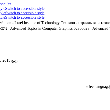
דלג לתוכ
tyle
Switch to accessible style
tyle
Switch to accessible style
tyle
Switch to accessible style
chnion - Israel Institute of Technology
Технион - израильский техн
נושאי'
02360628 - Advanced Topics in Computer Graphics
02360628 - Advanced T
ربيع 2015-2016
select language