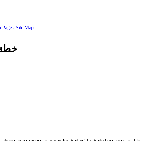
 Page / Site Map
خطة 
ts choose one exercise to turn in for grading. [5 graded exercises total f