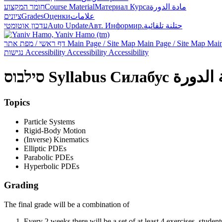
חומר המקצוע
Course Material
Материал Курса
مادة الدورة
ציונים
Grades
Оценки
علامات
עדכון אוטומטי
Auto Update
Авт. Информир.
حتلنة تلقائية
דף ראשי / מפת אתר
Main Page / Site Map
Main Page / Site Map
Main
נגישות
Accessibility
Accessibility
Accessibility
סילבוס
Syllabus
Силабус
الدورة
Topics
Particle Systems
Rigid-Body Motion
(Inverse) Kinematics
Elliptic PDEs
Parabolic PDEs
Hyperbolic PDEs
Grading
The final grade will be a combination of
Every 2 weeks there will be a set of at least 4 exercises, studen