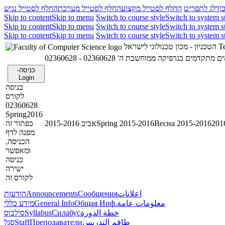
ן
דלג לתפריט
החלף לסטייל מקצוע
החלף לסטייל מערכת
החלף לסטייל נגיש
Skip to content
Skip to menu
Switch to course style
Switch to system s
Skip to content
Skip to menu
Switch to course style
Switch to system s
Skip to content
Skip to menu
Switch to course style
Switch to system s
הטכניון - מכון טכנולוגי לישראל
Te
02360628 - ם מתקדמים בגרפיקה ממוחשבת ה
כניסה-
Login
כניסה
לקורס
02360628
Spring2016
כפתור זה
אביב 2015-2016
Spring 2015-2016
Весна 2015-2016
מפנה לדף
הכניסה,
ומאפשר
כניסה
ישירה
לקורס זה
הודעות
Announcements
Сообщения
اعلانات
מידע כללי
General Info
Общая Инф.
معلومات عامة
סילבוס
Syllabus
Силабус
خطة الدورة
סגל
Staff
Преподаватели
طاقم التدريس