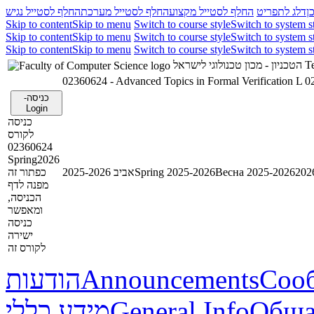
ן
דלג לתפריט
החלף לסטייל מקצוע
החלף לסטייל מערכת
החלף לסטייל נגיש
Skip to content
Skip to menu
Switch to course style
Switch to system s
Skip to content
Skip to menu
Switch to course style
Switch to system s
Skip to content
Skip to menu
Switch to course style
Switch to system s
הטכניון - מכון טכנולוגי לישראל
Te
02360624 - Advanced Topics in Formal Verification L
0
כניסה-
Login
כניסה
לקורס
02360624
Spring2026
כפתור זה
אביב 2025-2026
Spring 2025-2026
Весна 2025-2026
מפנה לדף
הכניסה,
ומאפשר
כניסה
ישירה
לקורס זה
הודעות
Announcements
Соо
מידע כללי
General Info
Обща