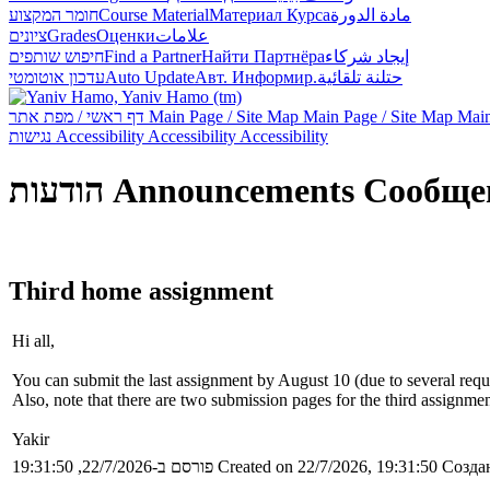
חומר המקצוע
Course Material
Материал Курса
مادة الدورة
ציונים
Grades
Оценки
علامات
חיפוש שותפים
Find a Partner
Найти Партнёра
إيجاد شركاء
עדכון אוטומטי
Auto Update
Авт. Информир.
حتلنة تلقائية
דף ראשי / מפת אתר
Main Page / Site Map
Main Page / Site Map
Main
נגישות
Accessibility
Accessibility
Accessibility
הודעות
Announcements
Сообще
Third home assignment
Hi all,
You can submit the last assignment by August 10 (due to several requ
Also, note that there are two submission pages for the third assignm
Yakir
פורסם ב-22/7/2026, 19:31:50
Created on 22/7/2026, 19:31:50
Создан