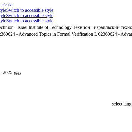
דלג לתוכ
tyle
Switch to accessible style
tyle
Switch to accessible style
tyle
Switch to accessible style
chnion - Israel Institute of Technology
Технион - израильский техн
2360624 - Advanced Topics in Formal Verification L
02360624 - Advanc
ربيع 2025-2026
select lan