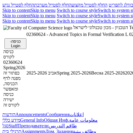
ן
דלג לתפריט
החלף לסטייל מקצוע
החלף לסטייל מערכת
החלף לסטייל נגיש
Skip to content
Skip to menu
Switch to course style
Switch to system s
Skip to content
Skip to menu
Switch to course style
Switch to system s
Skip to content
Skip to menu
Switch to course style
Switch to system s
הטכניון - מכון טכנולוגי לישראל
Te
02360624 - Advanced Topics in Formal Verification L
0
כניסה-
Login
כניסה
לקורס
02360624
Spring2026
כפתור זה
אביב 2025-2026
Spring 2025-2026
Весна 2025-2026
מפנה לדף
הכניסה,
ומאפשר
כניסה
ישירה
לקורס זה
הודעות
Announcements
Сообщения
اعلانات
מידע כללי
General Info
Общая Инф.
معلومات عامة
סגל
Staff
Преподаватели
طاقم التدريس
תרגילי בית
Assignments
Дом. Задания
وظائف بيتية