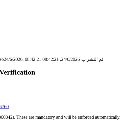
о24/6/2026, 08:42:21
تم النشر ب-24/6/2026, 08:42:21
erification
36760
360342). These are mandatory and will be enforced automatically.