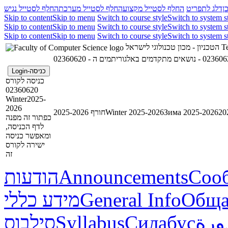
ן
דלג לתפריט
החלף לסטייל מקצוע
החלף לסטייל מערכת
החלף לסטייל נגיש
Skip to content
Skip to menu
Switch to course style
Switch to system s
Skip to content
Skip to menu
Switch to course style
Switch to system s
Skip to content
Skip to menu
Switch to course style
Switch to system s
הטכניון - מכון טכנולוגי לישראל
Te
כניסה-Login
כניסה לקורס
02360620
Winter2025-
2026
חורף 2025-2026
Winter 2025-2026
Зима 2025-2026
כפתור זה מפנה
לדף הכניסה,
ומאפשר כניסה
ישירה לקורס
זה
הודעות
Announcements
Соо
מידע כללי
General Info
Обща
סילבוס
Syllabus
Силабус
ورة