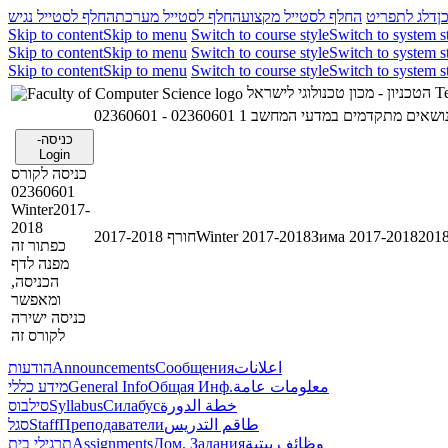
ן
דלג לתפריט
החלף לסטייל מקצוע
החלף לסטייל מערכת
החלף לסטייל נגיש
Skip to content
Skip to menu
Switch to course style
Switch to system s
Skip to content
Skip to menu
Switch to course style
Switch to system s
Skip to content
Skip to menu
Switch to course style
Switch to system s
הטכניון - מכון טכנולוגי לישראל
Te
02360601 - ושאים מתקדמים במדעי המחשב 1
כניסה-
Login
כניסה לקורס
02360601
Winter2017-
2018
חורף 2017-2018
Winter 2017-2018
Зима 2017-2018
כפתור זה
מפנה לדף
הכניסה,
ומאפשר
כניסה ישירה
לקורס זה
הודעות
Announcements
Сообщения
اعلانات
מידע כללי
General Info
Общая Инф.
معلومات عامة
סילבוס
Syllabus
Силабус
خطة الدورة
סגל
Staff
Преподаватели
طاقم التدريس
תרגילי בית
Assignments
Дом. Задания
وظائف بيتية