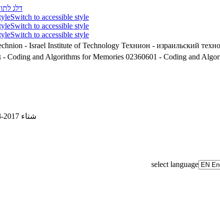
דלג לתוכ
tyle
Switch to accessible style
tyle
Switch to accessible style
tyle
Switch to accessible style
chnion - Israel Institute of Technology
Технион - израильский техн
נ
02360601 - Coding and Algorithms for Memories
02360601 - Coding and Algor
شتاء 2017-2018
select language