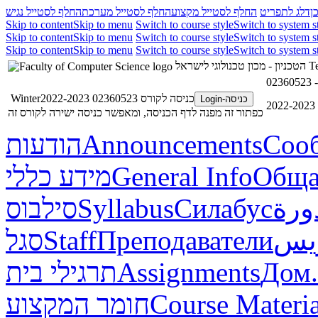
ן
דלג לתפריט
החלף לסטייל מקצוע
החלף לסטייל מערכת
החלף לסטייל נגיש
Skip to content
Skip to menu
Switch to course style
Switch to system s
Skip to content
Skip to menu
Switch to course style
Switch to system s
Skip to content
Skip to menu
Switch to course style
Switch to system s
הטכניון - מכון טכנולוגי לישראל
Te
כניסה לקורס 02360523 Winter2022-2023
כניסה-Login
2
כפתור זה מפנה לדף הכניסה, ומאפשר כניסה ישירה לקורס זה
הודעות
Announcements
Соо
מידע כללי
General Info
Обща
סילבוס
Syllabus
Силабус
ورة
סגל
Staff
Преподаватели
ريس
תרגילי בית
Assignments
Дом.
חומר המקצוע
Course Materia