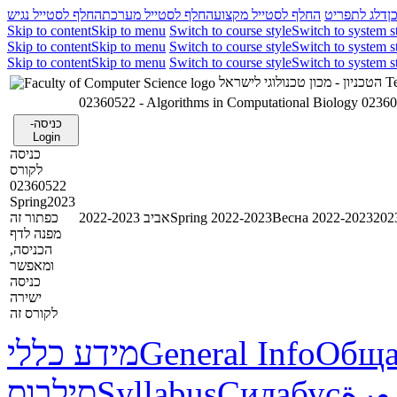
ן
דלג לתפריט
החלף לסטייל מקצוע
החלף לסטייל מערכת
החלף לסטייל נגיש
Skip to content
Skip to menu
Switch to course style
Switch to system s
Skip to content
Skip to menu
Switch to course style
Switch to system s
Skip to content
Skip to menu
Switch to course style
Switch to system s
הטכניון - מכון טכנולוגי לישראל
Te
02360522 - Algorithms in Computational Biology
02360
כניסה-
Login
כניסה
לקורס
02360522
Spring2023
כפתור זה
אביב 2022-2023
Spring 2022-2023
Весна 2022-2023
מפנה לדף
הכניסה,
ומאפשר
כניסה
ישירה
לקורס זה
מידע כללי
General Info
Обща
סילבוס
Syllabus
Силабус
ورة