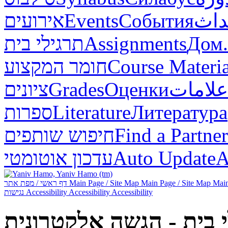
אירועים
Events
События
داث
תרגילי בית
Assignments
Дом.
חומר המקצוע
Course Materia
ציונים
Grades
Оценки
علامات
ספרות
Literature
Литература
חיפוש שותפים
Find a Partner
עדכון אוטומטי
Auto Update
А
דף ראשי / מפת אתר
Main Page / Site Map
Main Page / Site Map
Main
נגישות
Accessibility
Accessibility
Accessibility