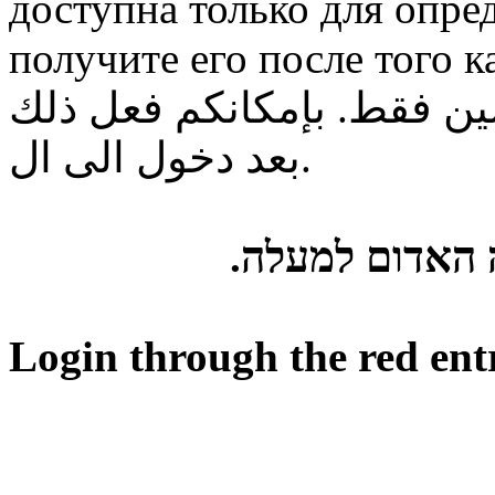
доступна только для опре
получите его после того к
ن فقط. بإمكانكم فعل ذلك
بعد دخول الى ال.
ה האדום למעלה
Login through the red ent