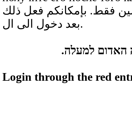
ن فقط. بإمكانكم فعل ذلك
بعد دخول الى ال.
ה האדום למעלה
Login through the red ent