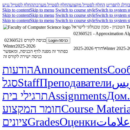
ן
דלג לתפריט
החלף לסטייל מקצוע
החלף לסטייל מערכת
החלף לסטייל נגיש
Skip to content
Skip to menu
Switch to course style
Switch to system s
Skip to content
Skip to menu
Switch to course style
Switch to system s
Skip to content
Skip to menu
Switch to course style
Switch to system s
הטכניון - מכון טכנולוגי לישראל
Te
02360521 - Approximation Al
כניסה לקורס 02360521
כניסה-Login
Winter2025-2026
חורף 2025-2026
Winter 2025-
כפתור זה מפנה לדף הכניסה, ומאפשר
כניסה ישירה לקורס זה
הודעות
Announcements
Соо
סגל
Staff
Преподаватели
ريس
תרגילי בית
Assignments
Дом.
חומר המקצוע
Course Materia
ציונים
Grades
Оценки
علامات