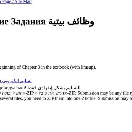
 Page / Site Map
е Задания
وظائف بيتية
beginning of Chapter 3 in the textbook (with limsup).
а
تسليم الكتروني
дивидуально!
التسليم بشكل إنفرادي فقط
ההגשה יכולה להיות מכל סוג קובץ. אם ברצונכם להגיש מספר קבצים, עליכם להשתמש ב-ZIP ולהגיש את קובץ ה-ZIP.
Submission may be any file ty
several files, you need to ZIP them into one ZIP file.
Submission may be 