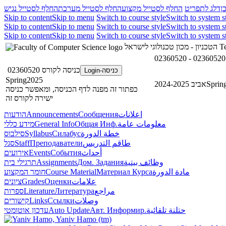
ן
דלג לתפריט
החלף לסטייל מקצוע
החלף לסטייל מערכת
החלף לסטייל נגיש
Skip to content
Skip to menu
Switch to course style
Switch to system s
Skip to content
Skip to menu
Switch to course style
Switch to system s
Skip to content
Skip to menu
Switch to course style
Switch to system s
הטכניון - מכון טכנולוגי לישראל
Te
כניסה לקורס 02360520
כניסה-Login
Spring2025
אביב 2024-2025
Sprin
כפתור זה מפנה לדף הכניסה, ומאפשר כניסה
ישירה לקורס זה
הודעות
Announcements
Сообщения
اعلانات
מידע כללי
General Info
Общая Инф.
معلومات عامة
סילבוס
Syllabus
Силабус
خطة الدورة
סגל
Staff
Преподаватели
طاقم التدريس
אירועים
Events
События
أحداث
תרגילי בית
Assignments
Дом. Задания
وظائف بيتية
חומר המקצוע
Course Material
Материал Курса
مادة الدورة
ציונים
Grades
Оценки
علامات
ספרות
Literature
Литература
مراجع
קישורים
Links
Ссылки
وصلات
עדכון אוטומטי
Auto Update
Авт. Информир.
حتلنة تلقائية