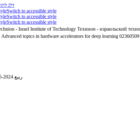
דלג לתוכ
tyle
Switch to accessible style
tyle
Switch to accessible style
tyle
Switch to accessible style
chnion - Israel Institute of Technology
Технион - израильский техн
2360509 - Advanced topics in hardware accelerators for deep learning
02360509 -
ربيع 2024-2025