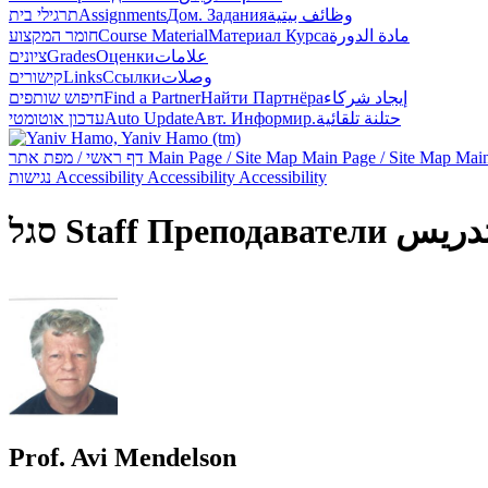
תרגילי בית
Assignments
Дом. Задания
وظائف بيتية
חומר המקצוע
Course Material
Материал Курса
مادة الدورة
ציונים
Grades
Оценки
علامات
קישורים
Links
Ссылки
وصلات
חיפוש שותפים
Find a Partner
Найти Партнёра
إيجاد شركاء
עדכון אוטומטי
Auto Update
Авт. Информир.
حتلنة تلقائية
דף ראשי / מפת אתר
Main Page / Site Map
Main Page / Site Map
Main
נגישות
Accessibility
Accessibility
Accessibility
סגל
Staff
Преподаватели
تدريس
Prof. Avi Mendelson