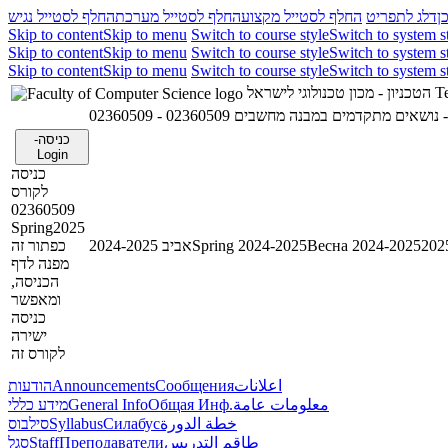
ן
דלג לתפריט
החלף לסטייל מקצוע
החלף לסטייל מערכת
החלף לסטייל נגיש
Skip to content
Skip to menu
Switch to course style
Switch to system s
Skip to content
Skip to menu
Switch to course style
Switch to system s
Skip to content
Skip to menu
Switch to course style
Switch to system s
הטכניון - מכון טכנולוגי לישראל
Te
02360509 - נושאים מתקדמים במבנה מחשבים
0
כניסה-
Login
כניסה
לקורס
02360509
Spring2025
כפתור זה
אביב 2024-2025
Spring 2024-2025
Весна 2024-2025
מפנה לדף
הכניסה,
ומאפשר
כניסה
ישירה
לקורס זה
הודעות
Announcements
Сообщения
اعلانات
מידע כללי
General Info
Общая Инф.
معلومات عامة
סילבוס
Syllabus
Силабус
خطة الدورة
סגל
Staff
Преподаватели
طاقم التدريس