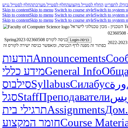
ן
דלג לתפריט
החלף לסטייל מקצוע
החלף לסטייל מערכת
החלף לסטייל נגיש
Skip to content
Skip to menu
Switch to course style
Switch to system s
Skip to content
Skip to menu
Switch to course style
Switch to system s
Skip to content
Skip to menu
Switch to course style
Switch to system s
הטכניון - מכון טכנולוגי לישראל
Te
כניסה לקורס 02360508 Spring2023
כניסה-Login
כפתור זה מפנה לדף הכניסה, ומאפשר כניסה ישירה לקורס זה
הודעות
Announcements
Соо
מידע כללי
General Info
Обща
סילבוס
Syllabus
Силабус
ورة
סגל
Staff
Преподаватели
ريس
תרגילי בית
Assignments
Дом.
חומר המקצוע
Course Materia