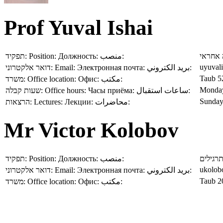
Prof Yuval Ishai
תפקיד:
Position:
Должность:
منصب:
אחראי
uyuvali
דואר אלקטרוני:
Email:
Электронная почта:
بريد الكتروني:
Taub 5
משרד:
Office location:
Офис:
مكتب:
Monday
שעות קבלה:
Office hours:
Часы приёма:
ساعات استقبال:
Sunday
הרצאות:
Lectures:
Лекции:
محاضرات:
Mr Victor Kolobov
תפקיד:
Position:
Должность:
منصب:
רגילים
ukolob
דואר אלקטרוני:
Email:
Электронная почта:
بريد الكتروني:
Taub 2
משרד:
Office location:
Офис:
مكتب: