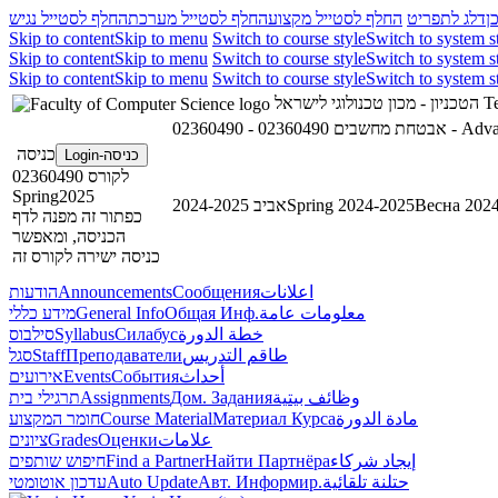
ן
דלג לתפריט
החלף לסטייל מקצוע
החלף לסטייל מערכת
החלף לסטייל נגיש
Skip to content
Skip to menu
Switch to course style
Switch to system s
Skip to content
Skip to menu
Switch to course style
Switch to system s
Skip to content
Skip to menu
Switch to course style
Switch to system s
הטכניון - מכון טכנולוגי לישראל
Te
02360490 - אבטחת מחשבים
02360490
כניסה
כניסה-Login
לקורס 02360490
Spring2025
אביב 2024-2025
Spring 2024-2025
Весна 202
כפתור זה מפנה לדף
הכניסה, ומאפשר
כניסה ישירה לקורס זה
הודעות
Announcements
Сообщения
اعلانات
מידע כללי
General Info
Общая Инф.
معلومات عامة
סילבוס
Syllabus
Силабус
خطة الدورة
סגל
Staff
Преподаватели
طاقم التدريس
אירועים
Events
События
أحداث
תרגילי בית
Assignments
Дом. Задания
وظائف بيتية
חומר המקצוע
Course Material
Материал Курса
مادة الدورة
ציונים
Grades
Оценки
علامات
חיפוש שותפים
Find a Partner
Найти Партнёра
إيجاد شركاء
עדכון אוטומטי
Auto Update
Авт. Информир.
حتلنة تلقائية