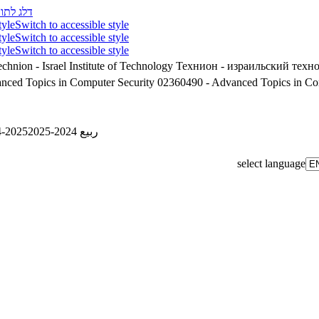
דלג לתוכ
tyle
Switch to accessible style
tyle
Switch to accessible style
tyle
Switch to accessible style
chnion - Israel Institute of Technology
Технион - израильский техн
 - Advanced Topics in Computer Security
02360490 - Advanced Topics in Co
4-2025
ربيع 2024-2025
select language