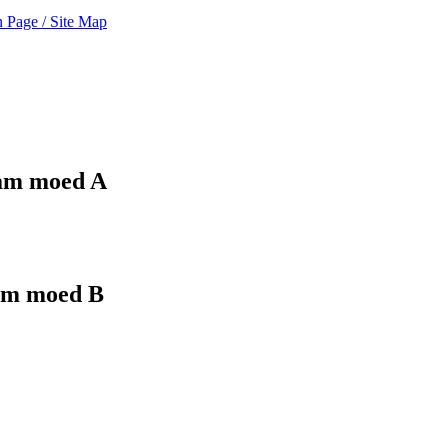
 Page / Site Map
am moed A
m moed B