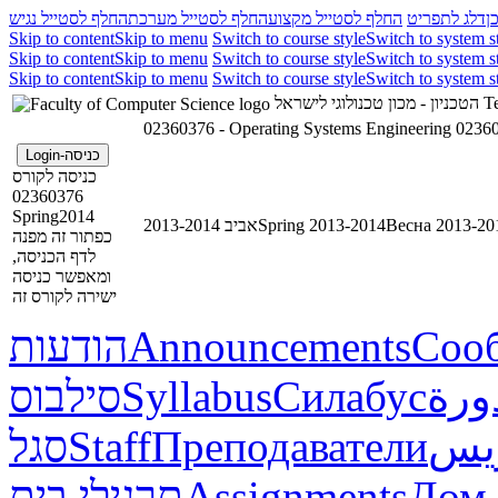
ן
דלג לתפריט
החלף לסטייל מקצוע
החלף לסטייל מערכת
החלף לסטייל נגיש
Skip to content
Skip to menu
Switch to course style
Switch to system s
Skip to content
Skip to menu
Switch to course style
Switch to system s
Skip to content
Skip to menu
Switch to course style
Switch to system s
הטכניון - מכון טכנולוגי לישראל
Te
02360376 - Operating Systems Engineering
02360
כניסה-Login
כניסה לקורס
02360376
Spring2014
אביב 2013-2014
Spring 2013-2014
Весна 2013-20
כפתור זה מפנה
לדף הכניסה,
ומאפשר כניסה
ישירה לקורס זה
הודעות
Announcements
Соо
סילבוס
Syllabus
Силабус
ورة
סגל
Staff
Преподаватели
ريس
תרגילי בית
Assignments
Дом.