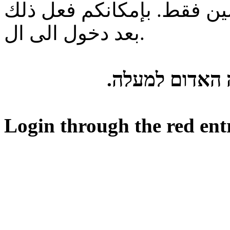
ن فقط. بإمكانكم فعل ذلك
بعد دخول الى ال.
ה האדום למעלה
Login through the red ent