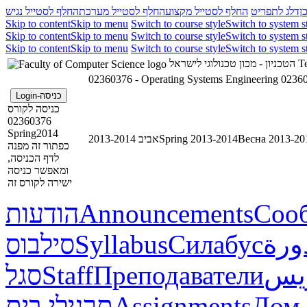
ן
דלג לתפריט
החלף לסטייל מקצוע
החלף לסטייל מערכת
החלף לסטייל נגיש
Skip to content
Skip to menu
Switch to course style
Switch to system s
Skip to content
Skip to menu
Switch to course style
Switch to system s
Skip to content
Skip to menu
Switch to course style
Switch to system s
הטכניון - מכון טכנולוגי לישראל
Te
02360376 - Operating Systems Engineering
02360
כניסה-Login
כניסה לקורס
02360376
Spring2014
אביב 2013-2014
Spring 2013-2014
Весна 2013-20
כפתור זה מפנה
לדף הכניסה,
ומאפשר כניסה
ישירה לקורס זה
הודעות
Announcements
Соо
סילבוס
Syllabus
Силабус
ورة
סגל
Staff
Преподаватели
ريس
תרגילי בית
Assignments
Дом.