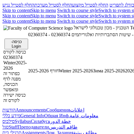
ן
דלג לתפריט
החלף לסטייל מקצוע
החלף לסטייל מערכת
החלף לסטייל נגיש
Skip to content
Skip to menu
Switch to course style
Switch to system s
Skip to content
Skip to menu
Switch to course style
Switch to system s
Skip to content
Skip to menu
Switch to course style
Switch to system s
Te
הטכניון - מכון טכנולוגי לישראל
02
02360374 - שיטות הסתברותיות ואלגוריתמים
כניסה-
Login
כניסה לקורס
02360374
Winter2025-
2026
Зима 2025-2026
Winter 2025-2026
חורף 2025-2026
כפתור זה
מפנה לדף
הכניסה,
ומאפשר
כניסה ישירה
לקורס זה
اعلانات
Сообщения
Announcements
הודעות
معلومات عامة
Общая Инф.
General Info
מידע כללי
خطة الدورة
Силабус
Syllabus
סילבוס
طاقم التدريس
Преподаватели
Staff
סגל
وظائف بيتية
Дом. Задания
Assignments
תרגילי בית