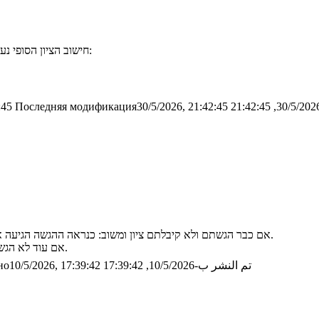
חישוב הציון הסופי נעשה לפי הנוסחה הבאה (כאשר "איקס" הוא סכום ציוני השאלות הסמסטר):
:45
Последняя модификация30/5/2026, 21:42:45
אם כבר הגשתם ולא קיבלתם ציון ומשוב: כנראה ההגשה הגיעה אחרי שכבר הורדתי את הזיפ של שאר הכיתה. תשלחו לי את התרגיל במייל.
אם עוד לא הגשתם: כשהתרגיל יהיה מוכן תשלחו לי אותו במייל (לא לעבור דרך המערכת).
تم النشر ب-10/5/2026, 17:39:42
о10/5/2026, 17:39:42