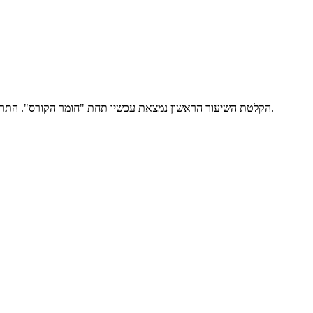
הקלטת השיעור הראשון נמצאת עכשיו תחת "חומר הקורס". התרגיל הראשון גם שוחרר. על הבאים לא ינתנו התראות (אלא אם כן יש שינויים במועדים שלהם), פשוט תשימו לב לתאריכים הכתובים בסילבוס. בהצלחה.