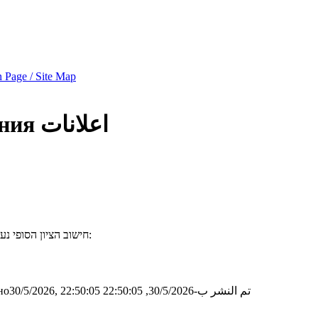
 Page / Site Map
اعلانات
ния
חישוב הציון הסופי נעשה לפי הנוסחה הבאה (כאשר "איקס" הוא סכום ציוני השאלות הסמסטר):
تم النشر ب-30/5/2026, 22:50:05
о30/5/2026, 22:50:05