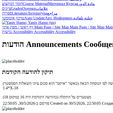
مادة الدورة
Материал Курса
Course Material
חומר המקצוע
علامات
Оценки
Grades
ציונים
مراجع
Литература
Literature
ספרות
حتلنة تلقائية
Авт. Информир.
Auto Update
עדכון אוטומטי
Main
Main Page / Site Map
Main Page / Site Map
דף ראשי / מפת אתר
Accessibility
Accessibility
Accessibility
נגישות
Сообще
Announcements
הודעות
תיקון להודעה הקודמת
‎1.4*X-18
מצטערים על התקלה (בהודעה הקודמת היה 16 במקום 18)
Создан
Created on 30/5/2026, 22:50:05
פורסם ב-30/5/2026, 22:50:05