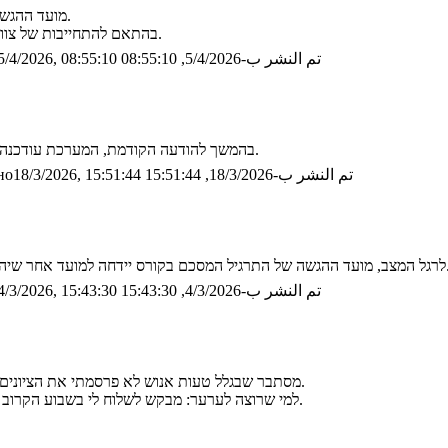
מועד ההגשה של התרגיל הרביעי עודכן ל-16 באפריל, שהוא יום חמישי של שבוע הבא.
בהתאם להתחייבות של צוות הקורס, עד למועד ההגשה החדש יש לפחות חמישה ימי עבודה ("שבוע").
تم النشر ب-5/4/2026, 08:55:10
/4/2026, 08:55:10
בהמשך להודעה הקודמת, המערכת עודכנה כך שבאמת יהיה אפשר להגיש את התרגיל הרביעי מעבר לתאריך המקורי.
تم النشر ب-18/3/2026, 15:51:44
о18/3/2026, 15:51:44
ה לפחות ה-26 למרץ. נודיע על המועד החדש לפחות שבוע לפניו. בהצלחה.
تم النشر ب-4/3/2026, 15:43:30
/3/2026, 15:43:30
מסתבר שבגלל טעות אנוש לא פרסמתי את הציונים שהעליתי למערכת למרות שמשובים הוחזרו לפני שבועיים. פרסמתי עכשיו.
למי שרוצה לערער: מבקש לשלוח לי בשבוע הקרוב (עד 10 במרץ) מייל על *כוונה* לערער ולציין באילו שאלות הערעור יעסוק.