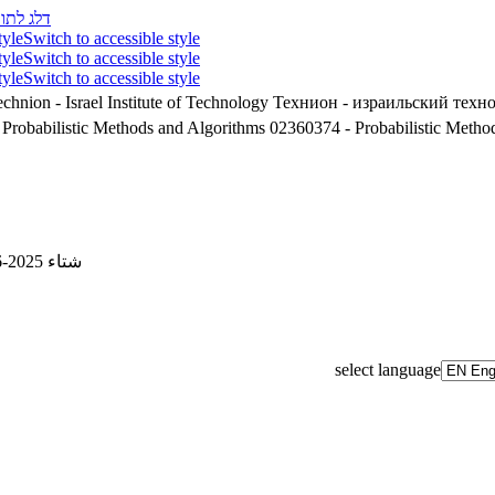
דלג לתוכ
tyle
Switch to accessible style
tyle
Switch to accessible style
tyle
Switch to accessible style
chnion - Israel Institute of Technology
Технион - израильский техн
360374 - Probabilistic Methods and Algorithms
02360374 - Probabilistic Metho
شتاء 2025-2026
select language