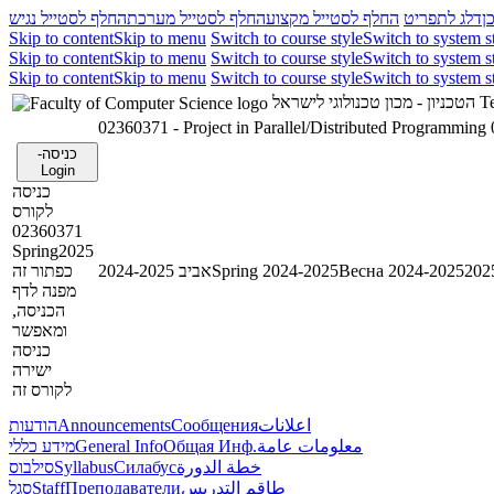
ן
דלג לתפריט
החלף לסטייל מקצוע
החלף לסטייל מערכת
החלף לסטייל נגיש
Skip to content
Skip to menu
Switch to course style
Switch to system s
Skip to content
Skip to menu
Switch to course style
Switch to system s
Skip to content
Skip to menu
Switch to course style
Switch to system s
הטכניון - מכון טכנולוגי לישראל
Te
02360371 - Project in Parallel/Distributed Programming
כניסה-
Login
כניסה
לקורס
02360371
Spring2025
כפתור זה
אביב 2024-2025
Spring 2024-2025
Весна 2024-2025
מפנה לדף
הכניסה,
ומאפשר
כניסה
ישירה
לקורס זה
הודעות
Announcements
Сообщения
اعلانات
מידע כללי
General Info
Общая Инф.
معلومات عامة
סילבוס
Syllabus
Силабус
خطة الدورة
סגל
Staff
Преподаватели
طاقم التدريس