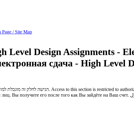
 Page / Site Map
תרגילי בית - הג - High Level Design
Assignments - El
ктронная сдача - High Level D
הגישה לחלק זה מוגבלת למורשי כניסה בלבד. באפשרותכם לגשת לתוכנו לאחר שתיכנסו לחשבון שלכם.
Access to this section is restricted to autho
 лиц. Вы получите его после того как Вы зайдёте на Ваш счет.
ل