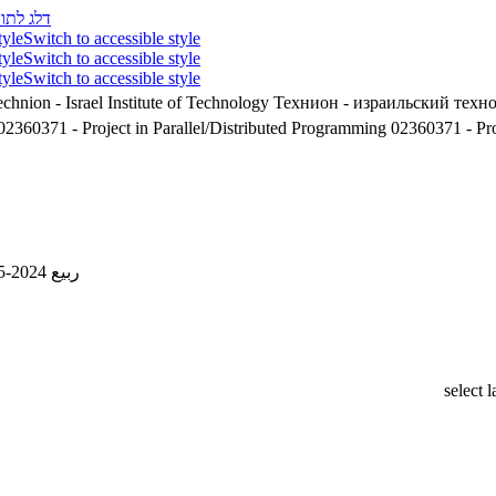
דלג לתוכ
tyle
Switch to accessible style
tyle
Switch to accessible style
tyle
Switch to accessible style
chnion - Israel Institute of Technology
Технион - израильский техн
02360371 - Project in Parallel/Distributed Programming
02360371 - Pro
ربيع 2024-2025
select 