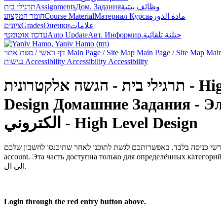
תרגילי בית
Assignments
Дом. Задания
وظائف بيتية
חומר המקצוע
Course Material
Материал Курса
مادة الدورة
ציונים
Grades
Оценки
علامات
עדכון אוטומטי
Auto Update
Авт. Информир.
حتلنة تلقائية
דף ראשי / מפת אתר
Main Page / Site Map
Main Page / Site Map
Main
נגישות
Accessibility
Accessibility
Accessibility
שה אלקטרונית
Design
Домашние Задания - Эле
الكتروني - High Level Design
account.
Эта часть доступна только для определённых категорий
الى ال.
Login through the red entry button above.