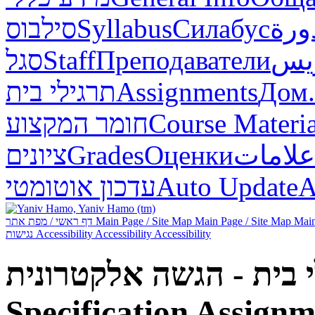
סילבוס
Syllabus
Силабус
ورة
סגל
Staff
Преподаватели
ريس
תרגילי בית
Assignments
Дом.
חומר המקצוע
Course Materia
ציונים
Grades
Оценки
علامات
עדכון אוטומטי
Auto Update
А
דף ראשי / מפת אתר
Main Page / Site Map
Main Page / Site Map
Main
נגישות
Accessibility
Accessibility
Accessibility
תרגילי בית - הגשה אלקטרונית - Fu
Specification
Assignme