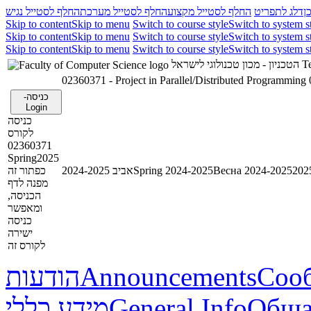
ן
דלג לתפריט
החלף לסטייל מקצוע
החלף לסטייל מערכת
החלף לסטייל נגיש
Skip to content
Skip to menu
Switch to course style
Switch to system s
Skip to content
Skip to menu
Switch to course style
Switch to system s
Skip to content
Skip to menu
Switch to course style
Switch to system s
הטכניון - מכון טכנולוגי לישראל
Te
02360371 - Project in Parallel/Distributed Programming
כניסה-
Login
כניסה
לקורס
02360371
Spring2025
כפתור זה
אביב 2024-2025
Spring 2024-2025
Весна 2024-2025
מפנה לדף
הכניסה,
ומאפשר
כניסה
ישירה
לקורס זה
הודעות
Announcements
Соо
מידע כללי
General Info
Обща