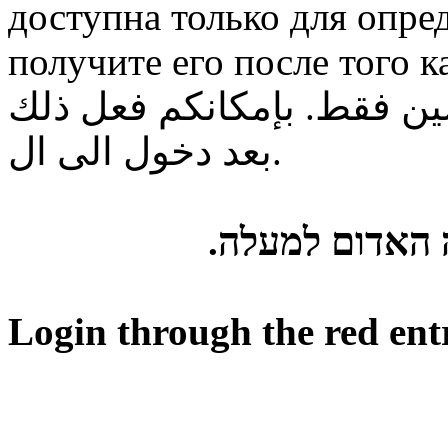
доступна только для опре
получите его после того к
ن فقط. بإمكانكم فعل ذلك
بعد دخول الى ال.
ה האדום למעלה
Login through the red ent