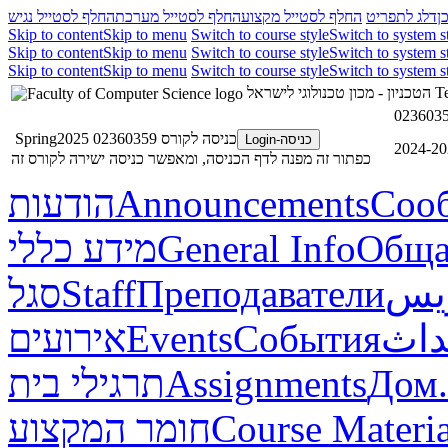
ן
דלג לתפריט
החלף לסטייל מקצוע
החלף לסטייל מערכת
החלף לסטייל נגיש
Skip to content
Skip to menu
Switch to course style
Switch to system s
Skip to content
Skip to menu
Switch to course style
Switch to system s
Skip to content
Skip to menu
Switch to course style
Switch to system s
הטכניון - מכון טכנולוגי לישראל
Te
כניסה לקורס 02360359 Spring2025
כניסה-Login
כפתור זה מפנה לדף הכניסה, ומאפשר כניסה ישירה לקורס זה
הודעות
Announcements
Соо
מידע כללי
General Info
Обща
סגל
Staff
Преподаватели
ريس
אירועים
Events
События
داث
תרגילי בית
Assignments
Дом.
חומר המקצוע
Course Materia