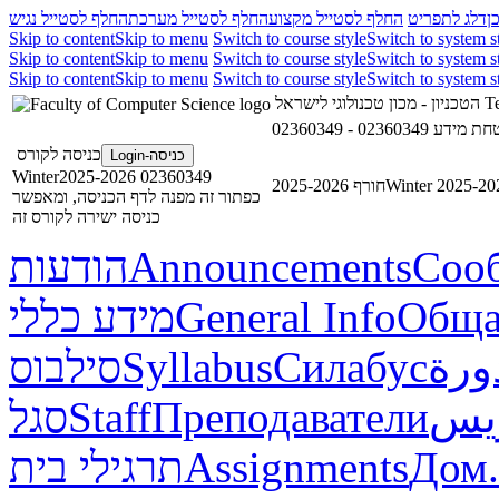
ן
דלג לתפריט
החלף לסטייל מקצוע
החלף לסטייל מערכת
החלף לסטייל נגיש
Skip to content
Skip to menu
Switch to course style
Switch to system s
Skip to content
Skip to menu
Switch to course style
Switch to system s
Skip to content
Skip to menu
Switch to course style
Switch to system s
הטכניון - מכון טכנולוגי לישראל
Te
02360349 - ע
כניסה לקורס
כניסה-Login
02360349 Winter2025-2026
חורף 2025-2026
Winter 2025-20
כפתור זה מפנה לדף הכניסה, ומאפשר
כניסה ישירה לקורס זה
הודעות
Announcements
Соо
מידע כללי
General Info
Обща
סילבוס
Syllabus
Силабус
ورة
סגל
Staff
Преподаватели
ريس
תרגילי בית
Assignments
Дом.