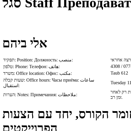
סגל
Staff
Преподават
אלי ביהם
תפקיד:
Position:
Должность:
منصب:
צה אחראי
4308 / 07
טלפון:
Phone:
Телефон:
هاتف:
Taub 612
משרד:
Office location:
Офис:
مكتب:
שעות קבלה:
Office hours:
Часы приёма:
ساعات
Tuesday 11
استقبال:
ות רק לאחר
הערות:
Notes:
Примечания:
ملاحظات:
זמן רב.
ומר הקורס, יחד עם הצעות
הפרוייקטים