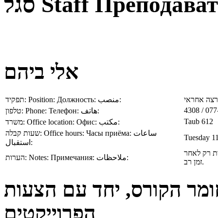
סגל
Staff
Преподават
אלי ביהם
תפקיד:
Position:
Должность:
منصب:
צה אחראי
4308 / 07
טלפון:
Phone:
Телефон:
هاتف:
Taub 612
משרד:
Office location:
Офис:
مكتب:
שעות קבלה:
Office hours:
Часы приёма:
ساعات
Tuesday 11
استقبال:
ות רק לאחר
הערות:
Notes:
Примечания:
ملاحظات:
זמן רב.
ומר הקורס, יחד עם הצעות
הפרוייקטים