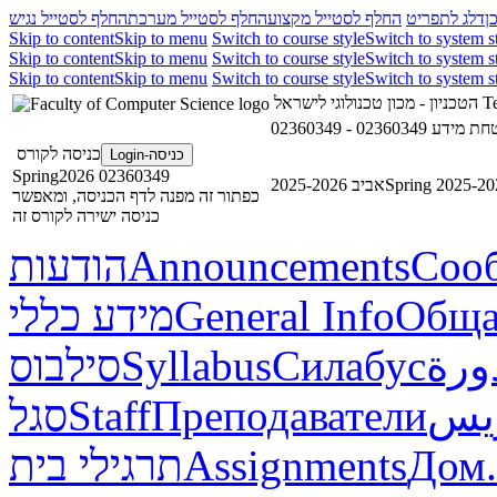
ן
דלג לתפריט
החלף לסטייל מקצוע
החלף לסטייל מערכת
החלף לסטייל נגיש
Skip to content
Skip to menu
Switch to course style
Switch to system s
Skip to content
Skip to menu
Switch to course style
Switch to system s
Skip to content
Skip to menu
Switch to course style
Switch to system s
הטכניון - מכון טכנולוגי לישראל
Te
02360349 - ע
כניסה לקורס
כניסה-Login
02360349 Spring2026
אביב 2025-2026
Spring 2025-20
כפתור זה מפנה לדף הכניסה, ומאפשר
כניסה ישירה לקורס זה
הודעות
Announcements
Соо
מידע כללי
General Info
Обща
סילבוס
Syllabus
Силабус
ورة
סגל
Staff
Преподаватели
ريس
תרגילי בית
Assignments
Дом.