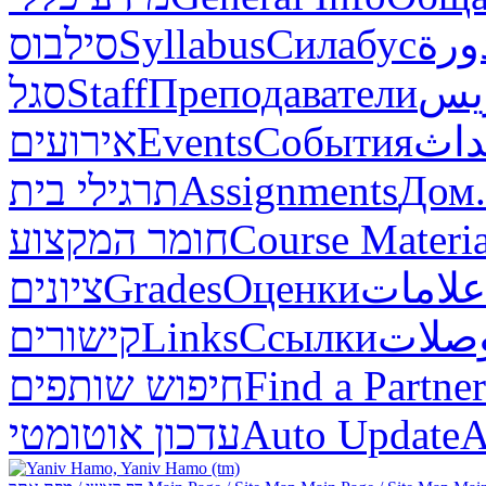
סילבוס
Syllabus
Силабус
ورة
סגל
Staff
Преподаватели
ريس
אירועים
Events
События
داث
תרגילי בית
Assignments
Дом.
חומר המקצוע
Course Materia
ציונים
Grades
Оценки
علامات
קישורים
Links
Ссылки
صلات
חיפוש שותפים
Find a Partner
עדכון אוטומטי
Auto Update
А