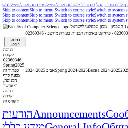
ן
דלג לתפריט
החלף לסטייל מקצוע
החלף לסטייל מערכת
החלף לסטייל נגיש
Skip to content
Skip to menu
Switch to course style
Switch to system s
Skip to content
Skip to menu
Switch to course style
Switch to system s
Skip to content
Skip to menu
Switch to course style
Switch to system s
הטכניון - מכון טכנולוגי לישראל
Te
02360346 - ות תכניות בעזרת מחשב
כניסה-
Login
כניסה
לקורס
02360346
Spring2025
כפתור זה
אביב 2024-2025
Spring 2024-2025
Весна 2024-2025
מפנה לדף
הכניסה,
ומאפשר
כניסה
ישירה
לקורס זה
הודעות
Announcements
Соо
מידע כללי
General Info
Обща