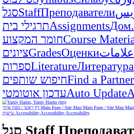
סגל
Staff
Преподаватели
ريس
תרגילי בית
Assignments
Дом.
חומר המקצוע
Course Materia
ציונים
Grades
Оценки
علامات
ספרות
Literature
Литература
חיפוש שותפים
Find a Partner
עדכון אוטומטי
Auto Update
А
דף ראשי / מפת אתר
Main Page / Site Map
Main Page / Site Map
Main
נגישות
Accessibility
Accessibility
Accessibility
סגל
Staff
Преподават