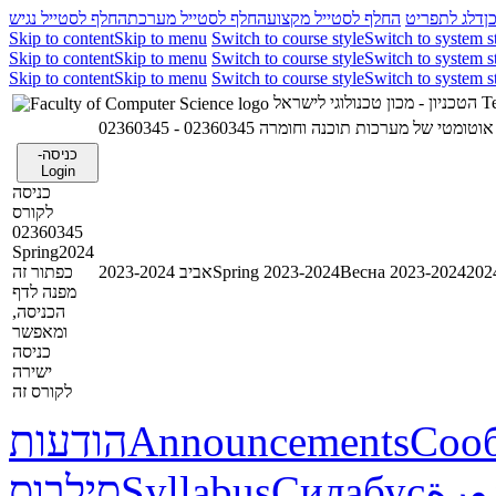
ן
דלג לתפריט
החלף לסטייל מקצוע
החלף לסטייל מערכת
החלף לסטייל נגיש
Skip to content
Skip to menu
Switch to course style
Switch to system s
Skip to content
Skip to menu
Switch to course style
Switch to system s
Skip to content
Skip to menu
Switch to course style
Switch to system s
הטכניון - מכון טכנולוגי לישראל
Te
02360345 - טומטי של מערכות תוכנה וחומרה
כניסה-
Login
כניסה
לקורס
02360345
Spring2024
כפתור זה
אביב 2023-2024
Spring 2023-2024
Весна 2023-2024
מפנה לדף
הכניסה,
ומאפשר
כניסה
ישירה
לקורס זה
הודעות
Announcements
Соо
סילבוס
Syllabus
Силабус
ورة