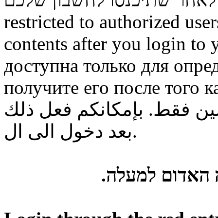
restricted to authorized use
contents after you login to
доступна только для опре
получите его после того к
ن فقط. بإمكانكم فعل ذلك
بعد دخول الى ال.
ה האדום למעלה