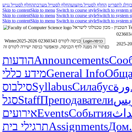
ן
דלג לתפריט
החלף לסטייל מקצוע
החלף לסטייל מערכת
החלף לסטייל נגיש
Skip to content
Skip to menu
Switch to course style
Switch to system s
Skip to content
Skip to menu
Switch to course style
Switch to system s
Skip to content
Skip to menu
Switch to course style
Switch to system s
הטכניון - מכון טכנולוגי לישראל
Te
כניסה לקורס 02360343 Winter2025-2026
כניסה-Login
כפתור זה מפנה לדף הכניסה, ומאפשר כניסה ישירה לקורס זה
הודעות
Announcements
Соо
מידע כללי
General Info
Обща
סילבוס
Syllabus
Силабус
ورة
סגל
Staff
Преподаватели
ريس
אירועים
Events
События
داث
תרגילי בית
Assignments
Дом.