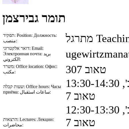
תומר גבירצמן
מתרגל
Teachin
תפקיד:
Position:
Должность:
منصب:
דואר אלקטרוני:
Email:
ugewirtzmanat
Электронная почта:
بريد
الكتروني:
טאוב 307
משרד:
Office location:
Офис:
مكتب:
13:30-
שעות קבלה:
Office hours:
Часы
приёма:
ساعات استقبال:
טאוב 7
12:30-
טאוב 7
הרצאות:
Lectures:
Лекции:
محاضرات: