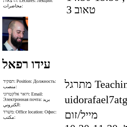
הרצאות:
Lectures:
Лекции:
محاضرات:
טאוב 3
עידו רפאל
מתרגל
Teachin
תפקיד:
Position:
Должность:
منصب:
דואר אלקטרוני:
Email:
uidorafael7at
Электронная почта:
بريد
الكتروني:
מייל/זום
משרד:
Office location:
Офис:
مكتب: