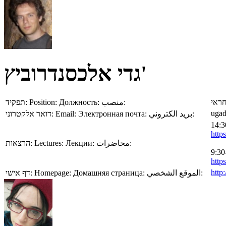
גדי אלכסנדרוביץ'
תפקיד:
Position:
Должность:
منصب:
ראי
ugad
דואר אלקטרוני:
Email:
Электронная почта:
بريد الكتروني:
http
הרצאות:
Lectures:
Лекции:
محاضرات:
http
http:
דף אישי:
Homepage:
Домашняя страница:
الموقع الشخصي: