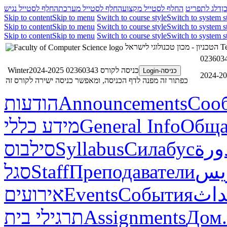
ן
דלג לתפריט
החלף לסטייל מקצוע
החלף לסטייל מערכת
החלף לסטייל נגיש
Skip to content
Skip to menu
Switch to course style
Switch to system s
Skip to content
Skip to menu
Switch to course style
Switch to system s
Skip to content
Skip to menu
Switch to course style
Switch to system s
הטכניון - מכון טכנולוגי לישראל
Te
כניסה לקורס 02360343 Winter2024-2025
כניסה-Login
כפתור זה מפנה לדף הכניסה, ומאפשר כניסה ישירה לקורס זה
הודעות
Announcements
Соо
מידע כללי
General Info
Обща
סילבוס
Syllabus
Силабус
ورة
סגל
Staff
Преподаватели
ريس
אירועים
Events
События
داث
תרגילי בית
Assignments
Дом.