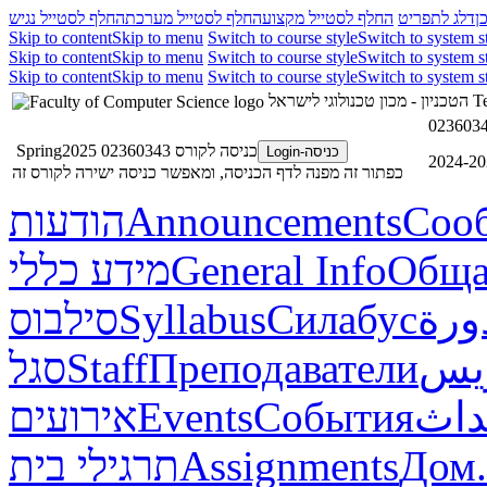
ן
דלג לתפריט
החלף לסטייל מקצוע
החלף לסטייל מערכת
החלף לסטייל נגיש
Skip to content
Skip to menu
Switch to course style
Switch to system s
Skip to content
Skip to menu
Switch to course style
Switch to system s
Skip to content
Skip to menu
Switch to course style
Switch to system s
הטכניון - מכון טכנולוגי לישראל
Te
כניסה לקורס 02360343 Spring2025
כניסה-Login
כפתור זה מפנה לדף הכניסה, ומאפשר כניסה ישירה לקורס זה
הודעות
Announcements
Соо
מידע כללי
General Info
Обща
סילבוס
Syllabus
Силабус
ورة
סגל
Staff
Преподаватели
ريس
אירועים
Events
События
داث
תרגילי בית
Assignments
Дом.