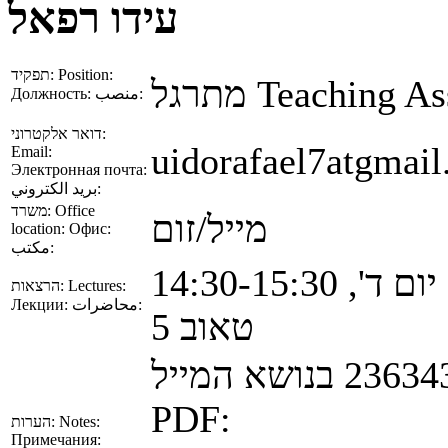
עידו רפאל
תפקיד:
Position:
מתרגל
Teaching As
Должность:
منصب:
דואר אלקטרוני:
uidorafael7atgmai
Email:
Электронная почта:
بريد الكتروني:
משרד:
Office
מייל/זום
location:
Офис:
مكتب:
יום ד', 14:30-15:30
הרצאות:
Lectures:
Лекции:
محاضرات:
טאוב 5
PDF:
הערות:
Notes:
Примечания: