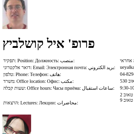
פרופ' איל קושלביץ
תפקיד:
Position:
Должность:
منصب:
אחראי
ueyalka
דואר אלקטרוני:
Email:
Электронная почта:
بريد الكتروني:
04-829
טלפון:
Phone:
Телефон:
هاتف:
ב 530
משרד:
Office location:
Офис:
مكتب:
שעות קבלה:
Office hours:
Часы приёма:
ساعات استقبال:
הרצאות:
Lectures:
Лекции:
محاضرات: