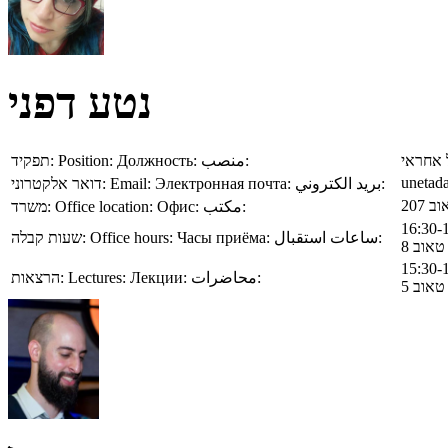
נטע דפני
תפקיד:
Position:
Должность:
منصب:
 אחראי
unetada
דואר אלקטרוני:
Email:
Электронная почта:
بريد الكتروني:
ב 207
משרד:
Office location:
Офис:
مكتب:
שעות קבלה:
Office hours:
Часы приёма:
ساعات استقبال:
טאוב 8
הרצאות:
Lectures:
Лекции:
محاضرات:
טאוב 5