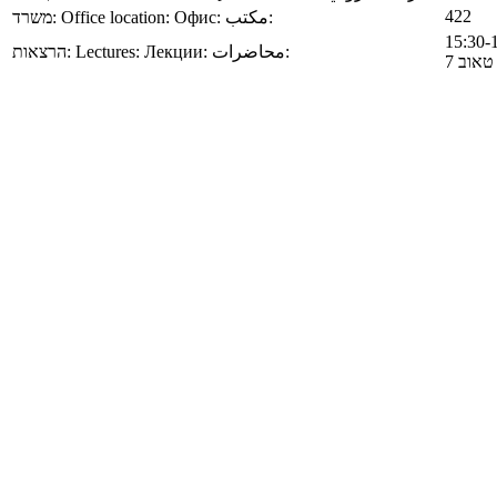
422
משרד:
Office location:
Офис:
مكتب:
הרצאות:
Lectures:
Лекции:
محاضرات:
טאוב 7