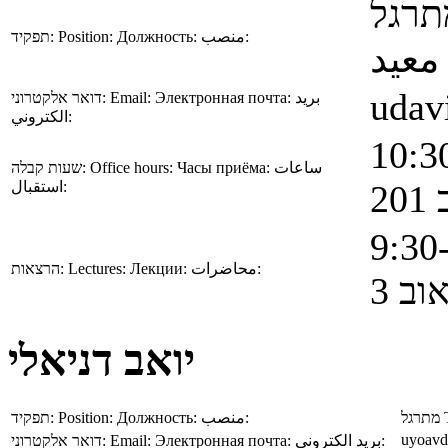
תרגל
תפקיד:
Position:
Должность:
منصب:
معيد
udav
דואר אלקטרוני:
Email:
Электронная почта:
بريد
الكتروني:
שעות קבלה:
Office hours:
Часы приёма:
ساعات
20
استقبال:
הרצאות:
Lectures:
Лекции:
محاضرات:
וב 3
יואב דניאלי
תפקיד:
Position:
Должность:
منصب:
מתרגל
uyoavda
דואר אלקטרוני:
Email:
Электронная почта:
بريد الكتروني: