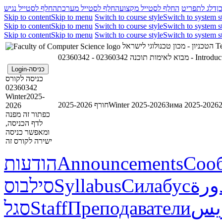
ן
דלג לתפריט
החלף לסטייל מקצוע
החלף לסטייל מערכת
החלף לסטייל נגיש
Skip to content
Skip to menu
Switch to course style
Switch to system s
Skip to content
Skip to menu
Switch to course style
Switch to system s
Skip to content
Skip to menu
Switch to course style
Switch to system s
הטכניון - מכון טכנולוגי לישראל
Te
02360342 - מבוא לאימות תוכנה
02360342 - In
כניסה-Login
כניסה לקורס
02360342
Winter2025-
חורף 2025-2026
Winter 2025-2026
Зима 2025-2026
2026
כפתור זה מפנה
לדף הכניסה,
ומאפשר כניסה
ישירה לקורס זה
הודעות
Announcements
Соо
סילבוס
Syllabus
Силабус
ورة
סגל
Staff
Преподаватели
ريس