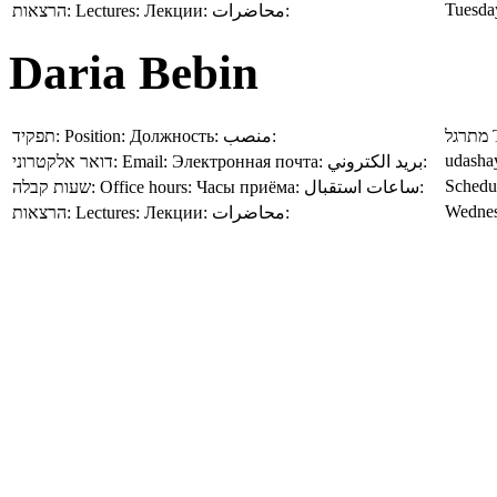
Tuesda
הרצאות:
Lectures:
Лекции:
محاضرات:
Daria Bebin
תפקיד:
Position:
Должность:
منصب:
מתרגל
udashay
דואר אלקטרוני:
Email:
Электронная почта:
بريد الكتروني:
Schedu
שעות קבלה:
Office hours:
Часы приёма:
ساعات استقبال:
Wednes
הרצאות:
Lectures:
Лекции:
محاضرات: