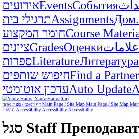
אירועים
Events
События
داث
תרגילי בית
Assignments
Дом.
חומר המקצוע
Course Materia
ציונים
Grades
Оценки
علامات
ספרות
Literature
Литература
חיפוש שותפים
Find a Partner
עדכון אוטומטי
Auto Update
А
דף ראשי / מפת אתר
Main Page / Site Map
Main Page / Site Map
Main
נגישות
Accessibility
Accessibility
Accessibility
סגל
Staff
Преподават