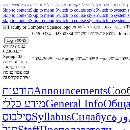
ן
דלג לתפריט
החלף לסטייל מקצוע
החלף לסטייל מערכת
החלף לסטייל נגיש
Skip to content
Skip to menu
Switch to course style
Switch to system s
Skip to content
Skip to menu
Switch to course style
Switch to system s
Skip to content
Skip to menu
Switch to course style
Switch to system s
הטכניון - מכון טכנולוגי לישראל
Te
02360334 - מבוא לרשתות מחשבים
02360334 
כניסה-Login
כניסה לקורס
02360334
Spring2025
אביב 2024-2025
Spring 2024-2025
Весна 2024-2025
כפתור זה מפנה
לדף הכניסה,
ומאפשר כניסה
ישירה לקורס זה
הודעות
Announcements
Соо
מידע כללי
General Info
Обща
סילבוס
Syllabus
Силабус
ورة
סגל
Staff
Преподаватели
ريس