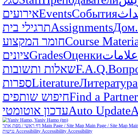
אירועים
Events
События
داث
תרגילי בית
Assignments
Дом.
חומר המקצוע
Course Materia
ציונים
Grades
Оценки
علامات
שאלות ותשובות
F.A.Q.
Вопр
ספרות
Literature
Литература
חיפוש שותפים
Find a Partner
עדכון אוטומטי
Auto Update
А
דף ראשי / מפת אתר
Main Page / Site Map
Main Page / Site Map
Main
נגישות
Accessibility
Accessibility
Accessibility