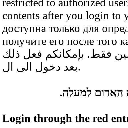
restricted to authorized use
contents after you login to
доступна только для опре
получите его после того к
ن فقط. بإمكانكم فعل ذلك
بعد دخول الى ال.
ה האדום למעלה
Login through the red ent