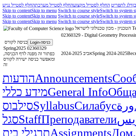
ן
דלג לתפריט
החלף לסטייל מקצוע
החלף לסטייל מערכת
החלף לסטייל נגיש
Skip to content
Skip to menu
Switch to course style
Switch to system s
Skip to content
Skip to menu
Switch to course style
Switch to system s
Skip to content
Skip to menu
Switch to course style
Switch to system s
הטכניון - מכון טכנולוגי לישראל
Te
02360329 - Digital Geometry Processi
כניסה לקורס
כניסה-Login
02360329 Spring2025
אביב 2024-2025
Spring 2024-2025
Вес
כפתור זה מפנה לדף הכניסה,
ומאפשר כניסה ישירה לקורס
זה
הודעות
Announcements
Соо
מידע כללי
General Info
Обща
סילבוס
Syllabus
Силабус
ورة
סגל
Staff
Преподаватели
ريس
תרגילי בית
Assignments
Дом.