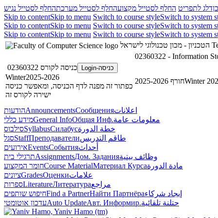
ן
דלג לתפריט
החלף לסטייל מקצוע
החלף לסטייל מערכת
החלף לסטייל נגיש
Skip to content
Skip to menu
Switch to course style
Switch to system s
Skip to content
Skip to menu
Switch to course style
Switch to system s
Skip to content
Skip to menu
Switch to course style
Switch to system s
הטכניון - מכון טכנולוגי לישראל
Te
02360322 - Information St
כניסה לקורס 02360322
כניסה-Login
Winter2025-2026
חורף 2025-2026
Winter 20
כפתור זה מפנה לדף הכניסה, ומאפשר כניסה
ישירה לקורס זה
הודעות
Announcements
Сообщения
اعلانات
מידע כללי
General Info
Общая Инф.
معلومات عامة
סילבוס
Syllabus
Силабус
خطة الدورة
סגל
Staff
Преподаватели
طاقم التدريس
אירועים
Events
События
أحداث
תרגילי בית
Assignments
Дом. Задания
وظائف بيتية
חומר המקצוע
Course Material
Материал Курса
مادة الدورة
ציונים
Grades
Оценки
علامات
ספרות
Literature
Литература
مراجع
חיפוש שותפים
Find a Partner
Найти Партнёра
إيجاد شركاء
עדכון אוטומטי
Auto Update
Авт. Информир.
حتلنة تلقائية