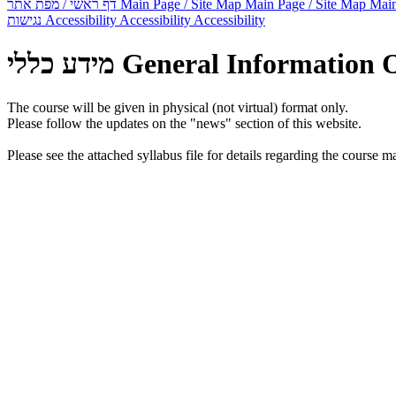
דף ראשי / מפת אתר
Main Page / Site Map
Main Page / Site Map
Main
נגישות
Accessibility
Accessibility
Accessibility
מידע כללי
General Information
The course will be given in physical (not virtual) format only.
Please follow the updates on the "news" section of this website.
Please see the attached syllabus file for details regarding the cours