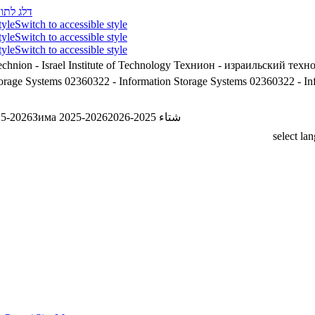
דלג לתוכ
tyle
Switch to accessible style
tyle
Switch to accessible style
tyle
Switch to accessible style
chnion - Israel Institute of Technology
Технион - израильский техн
orage Systems
02360322 - Information Storage Systems
02360322 - In
25-2026
Зима 2025-2026
شتاء 2025-2026
select la