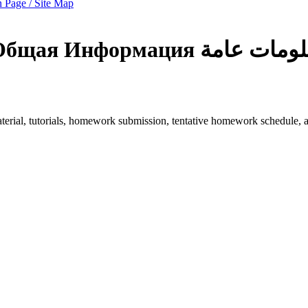
 Page / Site Map
Общая Информация
لومات عامة
e material, tutorials, homework submission, tentative homework schedule