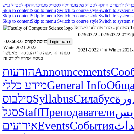
ן
דלג לתפריט
החלף לסטייל מקצוע
החלף לסטייל מערכת
החלף לסטייל נגיש
Skip to content
Skip to menu
Switch to course style
Switch to system s
Skip to content
Skip to menu
Switch to course style
Switch to system s
Skip to content
Skip to menu
Switch to course style
Switch to system s
הטכניון - מכון טכנולוגי לישראל
Te
02360322 
כניסה לקורס 02360322
כניסה-Login
Winter2021-2022
חורף 2021-2022
Winter 2021
כפתור זה מפנה לדף הכניסה, ומאפשר
כניסה ישירה לקורס זה
הודעות
Announcements
Соо
מידע כללי
General Info
Обща
סילבוס
Syllabus
Силабус
ورة
סגל
Staff
Преподаватели
ريس
אירועים
Events
События
داث