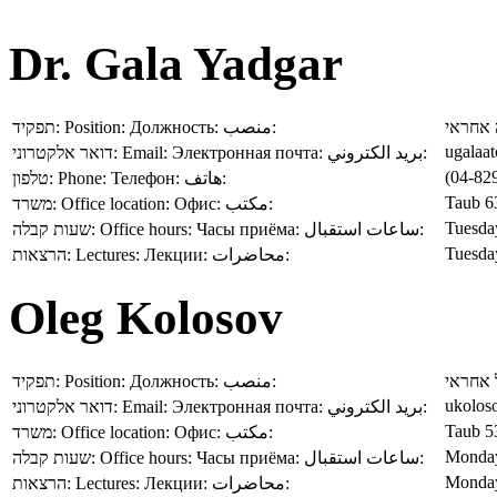
Dr. Gala Yadgar
תפקיד:
Position:
Должность:
منصب:
אחראי
ugalaat
דואר אלקטרוני:
Email:
Электронная почта:
بريد الكتروني:
(04-82
טלפון:
Phone:
Телефон:
هاتف:
Taub 6
משרד:
Office location:
Офис:
مكتب:
Tuesda
שעות קבלה:
Office hours:
Часы приёма:
ساعات استقبال:
Tuesda
הרצאות:
Lectures:
Лекции:
محاضرات:
Oleg Kolosov
תפקיד:
Position:
Должность:
منصب:
 אחראי
ukoloso
דואר אלקטרוני:
Email:
Электронная почта:
بريد الكتروني:
Taub 5
משרד:
Office location:
Офис:
مكتب:
Monday
שעות קבלה:
Office hours:
Часы приёма:
ساعات استقبال:
Monday
הרצאות:
Lectures:
Лекции:
محاضرات: