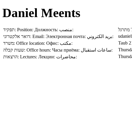
Daniel Meents
תפקיד:
Position:
Должность:
منصب:
מתרגל
udaniel
דואר אלקטרוני:
Email:
Электронная почта:
بريد الكتروني:
Taub 2
משרד:
Office location:
Офис:
مكتب:
Thursd
שעות קבלה:
Office hours:
Часы приёма:
ساعات استقبال:
Thursda
הרצאות:
Lectures:
Лекции:
محاضرات: