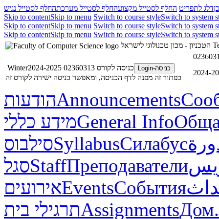
ן
דלג לתפריט
החלף לסטייל מקצוע
החלף לסטייל מערכת
החלף לסטייל נגיש
Skip to content
Skip to menu
Switch to course style
Switch to system s
Skip to content
Skip to menu
Switch to course style
Switch to system s
Skip to content
Skip to menu
Switch to course style
Switch to system s
הטכניון - מכון טכנולוגי לישראל
Te
כניסה לקורס 02360313 Winter2024-2025
כניסה-Login
כפתור זה מפנה לדף הכניסה, ומאפשר כניסה ישירה לקורס זה
הודעות
Announcements
Соо
מידע כללי
General Info
Обща
סילבוס
Syllabus
Силабус
ورة
סגל
Staff
Преподаватели
ريس
אירועים
Events
События
داث
תרגילי בית
Assignments
Дом.