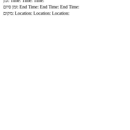
זמן:
Time:
Time:
Time:
זמן סיום:
End Time:
End Time:
End Time:
מקום:
Location:
Location:
Location: