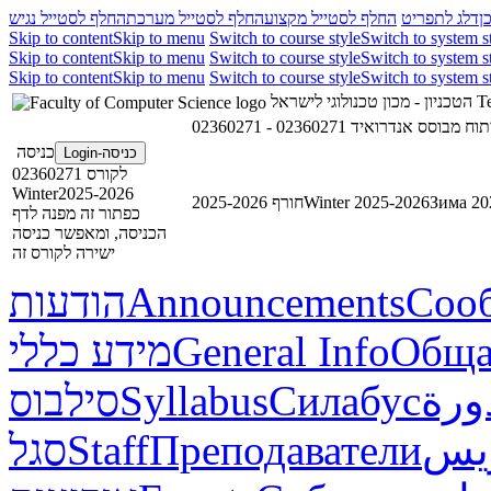
ן
דלג לתפריט
החלף לסטייל מקצוע
החלף לסטייל מערכת
החלף לסטייל נגיש
Skip to content
Skip to menu
Switch to course style
Switch to system s
Skip to content
Skip to menu
Switch to course style
Switch to system s
Skip to content
Skip to menu
Switch to course style
Switch to system s
הטכניון - מכון טכנולוגי לישראל
Te
02360271 - וח מבוסס אנדרואיד
כניסה
כניסה-Login
לקורס 02360271
Winter2025-2026
חורף 2025-2026
Winter 2025-2026
Зима 20
כפתור זה מפנה לדף
הכניסה, ומאפשר כניסה
ישירה לקורס זה
הודעות
Announcements
Соо
מידע כללי
General Info
Обща
סילבוס
Syllabus
Силабус
ورة
סגל
Staff
Преподаватели
ريس