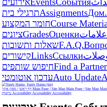
אירועים
Events
События
داث
תרגילי בית
Assignments
Дом.
חומר המקצוע
Course Materia
ציונים
Grades
Оценки
علامات
שאלות ותשובות
F.A.Q.
Вопр
קישורים
Links
Ссылки
صلات
חיפוש שותפים
Find a Partner
עדכון אוטומטי
Auto Update
А
דף ראשי / מפת אתר
Main Page / Site Map
Main Page / Site Map
Main
נגישות
Accessibility
Accessibility
Accessibility