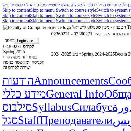
ן
דלג לתפריט
החלף לסטייל מקצוע
החלף לסטייל מערכת
החלף לסטייל נגיש
Skip to content
Skip to menu
Switch to course style
Switch to system s
Skip to content
Skip to menu
Switch to course style
Switch to system s
Skip to content
Skip to menu
Switch to course style
Switch to system s
הטכניון - מכון טכנולוגי לישראל
Te
02360271 - וח מבוסס אנדרואיד
כניסה
כניסה-Login
לקורס 02360271
Spring2025
אביב 2024-2025
Spring 2024-2025
Весна 2
כפתור זה מפנה לדף
הכניסה, ומאפשר כניסה
ישירה לקורס זה
הודעות
Announcements
Соо
מידע כללי
General Info
Обща
סילבוס
Syllabus
Силабус
ورة
סגל
Staff
Преподаватели
ريس