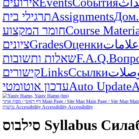
אירועים
Events
События
داث
תרגילי בית
Assignments
Дом.
חומר המקצוע
Course Materia
ציונים
Grades
Оценки
علامات
שאלות ותשובות
F.A.Q.
Вопр
קישורים
Links
Ссылки
صلات
עדכון אוטומטי
Auto Update
А
דף ראשי / מפת אתר
Main Page / Site Map
Main Page / Site Map
Main
נגישות
Accessibility
Accessibility
Accessibility
סילבוס
Syllabus
Сила