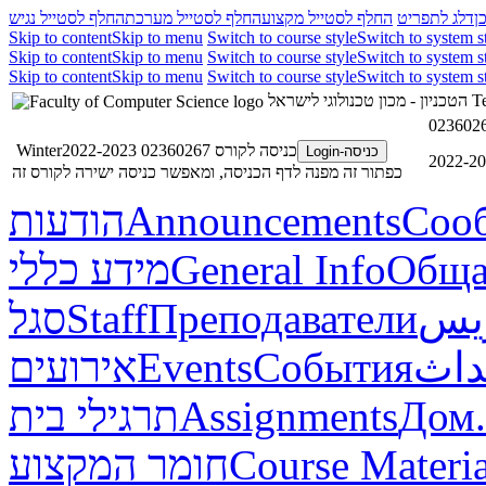
ן
דלג לתפריט
החלף לסטייל מקצוע
החלף לסטייל מערכת
החלף לסטייל נגיש
Skip to content
Skip to menu
Switch to course style
Switch to system s
Skip to content
Skip to menu
Switch to course style
Switch to system s
Skip to content
Skip to menu
Switch to course style
Switch to system s
הטכניון - מכון טכנולוגי לישראל
Te
כניסה לקורס 02360267 Winter2022-2023
כניסה-Login
כפתור זה מפנה לדף הכניסה, ומאפשר כניסה ישירה לקורס זה
הודעות
Announcements
Соо
מידע כללי
General Info
Обща
סגל
Staff
Преподаватели
ريس
אירועים
Events
События
داث
תרגילי בית
Assignments
Дом.
חומר המקצוע
Course Materia