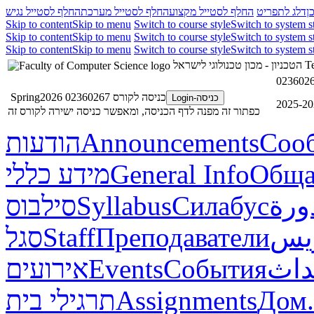
ן
דלג לתפריט
החלף לסטייל מקצוע
החלף לסטייל מערכת
החלף לסטייל נגיש
Skip to content
Skip to menu
Switch to course style
Switch to system s
Skip to content
Skip to menu
Switch to course style
Switch to system s
Skip to content
Skip to menu
Switch to course style
Switch to system s
הטכניון - מכון טכנולוגי לישראל
Te
כניסה לקורס 02360267 Spring2026
כניסה-Login
כפתור זה מפנה לדף הכניסה, ומאפשר כניסה ישירה לקורס זה
הודעות
Announcements
Соо
מידע כללי
General Info
Обща
סילבוס
Syllabus
Силабус
ورة
סגל
Staff
Преподаватели
ريس
אירועים
Events
События
داث
תרגילי בית
Assignments
Дом.