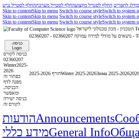
ן
דלג לתפריט
החלף לסטייל מקצוע
החלף לסטייל מערכת
החלף לסטייל נגיש
Skip to content
Skip to menu
Switch to course style
Switch to system s
Skip to content
Skip to menu
Switch to course style
Switch to system s
Skip to content
Skip to menu
Switch to course style
Switch to system s
הטכניון - מכון טכנולוגי לישראל
Te
02360207 - נושאים על מודלי למידה עמוקה
0236
כניסה-
Login
כניסה לקורס
02360207
Winter2025-
2026
חורף 2025-2026
Winter 2025-2026
Зима 2025-2026
כפתור זה
מפנה לדף
הכניסה,
ומאפשר
כניסה ישירה
לקורס זה
הודעות
Announcements
Соо
מידע כללי
General Info
Обща