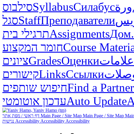
סילבוס
Syllabus
Силабус
ورة
סגל
Staff
Преподаватели
ريس
תרגילי בית
Assignments
Дом.
חומר המקצוע
Course Materia
ציונים
Grades
Оценки
علامات
קישורים
Links
Ссылки
صلات
חיפוש שותפים
Find a Partner
עדכון אוטומטי
Auto Update
А
דף ראשי / מפת אתר
Main Page / Site Map
Main Page / Site Map
Main
נגישות
Accessibility
Accessibility
Accessibility