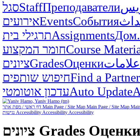
סגל
Staff
Преподаватели
ريس
אירועים
Events
События
داث
תרגילי בית
Assignments
Дом.
חומר המקצוע
Course Materia
ציונים
Grades
Оценки
علامات
חיפוש שותפים
Find a Partner
עדכון אוטומטי
Auto Update
А
דף ראשי / מפת אתר
Main Page / Site Map
Main Page / Site Map
Main
נגישות
Accessibility
Accessibility
Accessibility
ציונים
Grades
Оценк