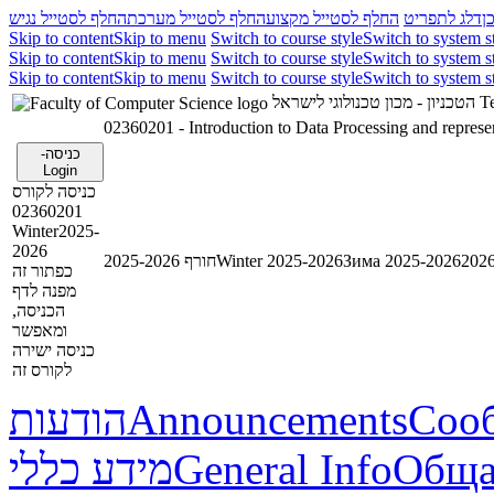
ן
דלג לתפריט
החלף לסטייל מקצוע
החלף לסטייל מערכת
החלף לסטייל נגיש
Skip to content
Skip to menu
Switch to course style
Switch to system s
Skip to content
Skip to menu
Switch to course style
Switch to system s
Skip to content
Skip to menu
Switch to course style
Switch to system s
הטכניון - מכון טכנולוגי לישראל
Te
02360201 - Introduction to Data Processing and represe
כניסה-
Login
כניסה לקורס
02360201
Winter2025-
2026
חורף 2025-2026
Winter 2025-2026
Зима 2025-2026
כפתור זה
מפנה לדף
הכניסה,
ומאפשר
כניסה ישירה
לקורס זה
הודעות
Announcements
Соо
מידע כללי
General Info
Обща