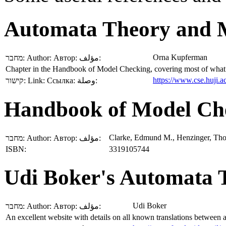
Automata Theory and 
Orna Kupferman
מחבר:
Author:
Автор:
مؤلف:
Chapter in the Handbook of Model Checking, covering most of what we
https://www.cse.huji.a
קישור:
Link:
Ссылка:
وصلة:
Handbook of Model Ch
Clarke, Edmund M., Henzinger, Tho
מחבר:
Author:
Автор:
مؤلف:
ISBN:
3319105744
Udi Boker's Automata T
Udi Boker
מחבר:
Author:
Автор:
مؤلف:
An excellent website with details on all known translations betwee