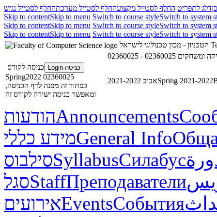
ן
דלג לתפריט
החלף לסטייל מקצוע
החלף לסטייל מערכת
החלף לסטייל נגיש
Skip to content
Skip to menu
Switch to course style
Switch to system s
Skip to content
Skip to menu
Switch to course style
Switch to system s
Skip to content
Skip to menu
Switch to course style
Switch to system s
הטכניון - מכון טכנולוגי לישראל
Te
02360025 - שחקים
כניסה לקורס
כניסה-Login
02360025 Spring2022
אביב 2021-2022
Spring 2021-2022
В
כפתור זה מפנה לדף הכניסה,
ומאפשר כניסה ישירה לקורס זה
הודעות
Announcements
Соо
מידע כללי
General Info
Обща
סילבוס
Syllabus
Силабус
ورة
סגל
Staff
Преподаватели
ريس
אירועים
Events
События
داث