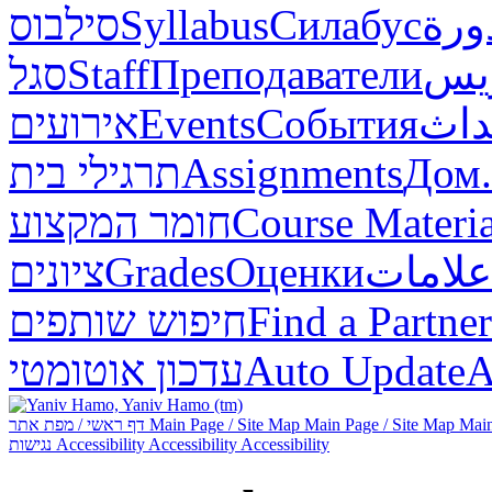
סילבוס
Syllabus
Силабус
ورة
סגל
Staff
Преподаватели
ريس
אירועים
Events
События
داث
תרגילי בית
Assignments
Дом.
חומר המקצוע
Course Materia
ציונים
Grades
Оценки
علامات
חיפוש שותפים
Find a Partner
עדכון אוטומטי
Auto Update
А
דף ראשי / מפת אתר
Main Page / Site Map
Main Page / Site Map
Main
נגישות
Accessibility
Accessibility
Accessibility