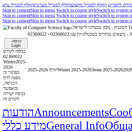
ן
דלג לתפריט
החלף לסטייל מקצוע
החלף לסטייל מערכת
החלף לסטייל נגיש
Skip to content
Skip to menu
Switch to course style
Switch to system s
Skip to content
Skip to menu
Switch to course style
Switch to system s
Skip to content
Skip to menu
Switch to course style
Switch to system s
הטכניון - מכון טכנולוגי לישראל
Te
02360022 - נושאים נבחרים בטכנולוגיות ענן
023
כניסה-
Login
כניסה לקורס
02360022
Winter2025-
2026
חורף 2025-2026
Winter 2025-2026
Зима 2025-2026
כפתור זה
מפנה לדף
הכניסה,
ומאפשר
כניסה ישירה
לקורס זה
הודעות
Announcements
Соо
מידע כללי
General Info
Обща