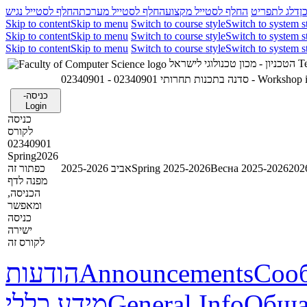
ן
דלג לתפריט
החלף לסטייל מקצוע
החלף לסטייל מערכת
החלף לסטייל נגיש
Skip to content
Skip to menu
Switch to course style
Switch to system s
Skip to content
Skip to menu
Switch to course style
Switch to system s
Skip to content
Skip to menu
Switch to course style
Switch to system s
הטכניון - מכון טכנולוגי לישראל
Te
02340901 - סדנה בתכנות תחרותי
02340901 - Wor
כניסה-
Login
כניסה
לקורס
02340901
Spring2026
כפתור זה
אביב 2025-2026
Spring 2025-2026
Весна 2025-2026
מפנה לדף
הכניסה,
ומאפשר
כניסה
ישירה
לקורס זה
הודעות
Announcements
Соо
מידע כללי
General Info
Обща