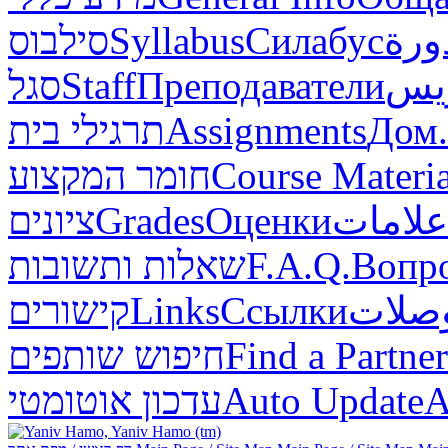
סילבוס
Syllabus
Силабус
ورة
סגל
Staff
Преподаватели
ريس
תרגילי בית
Assignments
Дом.
חומר המקצוע
Course Materia
ציונים
Grades
Оценки
علامات
שאלות ותשובות
F.A.Q.
Вопр
קישורים
Links
Ссылки
صلات
חיפוש שותפים
Find a Partner
עדכון אוטומטי
Auto Update
А