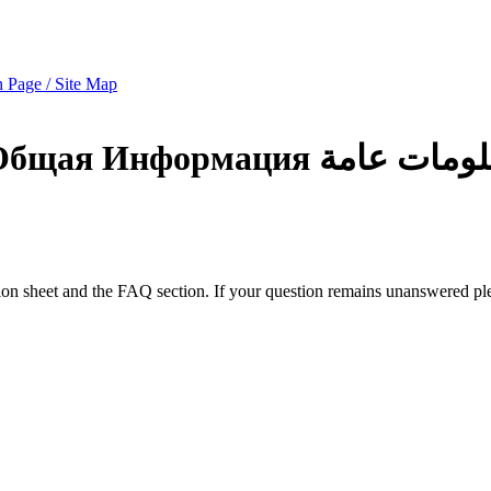
 Page / Site Map
Общая Информация
لومات عامة
tion sheet and the FAQ section. If your question remains unanswered pl