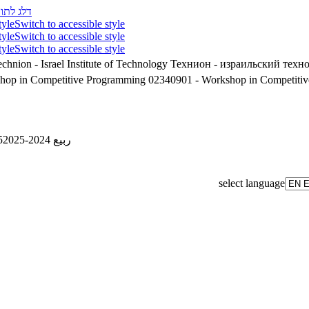
דלג לתוכ
tyle
Switch to accessible style
tyle
Switch to accessible style
tyle
Switch to accessible style
chnion - Israel Institute of Technology
Технион - израильский техн
- Workshop in Competitive Programming
02340901 - Workshop in Competiti
5
ربيع 2024-2025
select language