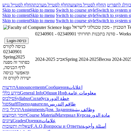
ן
דלג לתפריט
החלף לסטייל מקצוע
החלף לסטייל מערכת
החלף לסטייל נגיש
Skip to content
Skip to menu
Switch to course style
Switch to system s
Skip to content
Skip to menu
Switch to course style
Switch to system s
Skip to content
Skip to menu
Switch to course style
Switch to system s
הטכניון - מכון טכנולוגי לישראל
Te
02340901 - סדנה בתכנות תחרותי
02340901 
כניסה-Login
כניסה לקורס
02340901
Spring2025
אביב 2024-2025
Spring 2024-2025
Весна 2024-202
כפתור זה מפנה
לדף הכניסה,
ומאפשר כניסה
ישירה לקורס זה
הודעות
Announcements
Сообщения
اعلانات
מידע כללי
General Info
Общая Инф.
معلومات عامة
סילבוס
Syllabus
Силабус
خطة الدورة
סגל
Staff
Преподаватели
طاقم التدريس
תרגילי בית
Assignments
Дом. Задания
وظائف بيتية
חומר המקצוע
Course Material
Материал Курса
مادة الدورة
ציונים
Grades
Оценки
علامات
שאלות ותשובות
F.A.Q.
Вопросы и Ответы
أسئلة وأجوبة