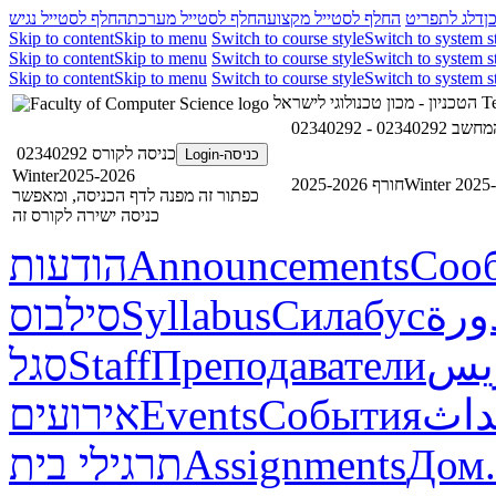
ן
דלג לתפריט
החלף לסטייל מקצוע
החלף לסטייל מערכת
החלף לסטייל נגיש
Skip to content
Skip to menu
Switch to course style
Switch to system s
Skip to content
Skip to menu
Switch to course style
Switch to system s
Skip to content
Skip to menu
Switch to course style
Switch to system s
הטכניון - מכון טכנולוגי לישראל
Te
02340292
כניסה לקורס 02340292
כניסה-Login
Winter2025-2026
חורף 2025-2026
Winter 2025
כפתור זה מפנה לדף הכניסה, ומאפשר
כניסה ישירה לקורס זה
הודעות
Announcements
Соо
סילבוס
Syllabus
Силабус
ورة
סגל
Staff
Преподаватели
ريس
אירועים
Events
События
داث
תרגילי בית
Assignments
Дом.