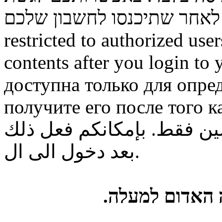
restricted to authorized use
contents after you login to
доступна только для опре
получите его после того к
ن فقط. بإمكانكم فعل ذلك
بعد دخول الى ال.
ה האדום למעלה