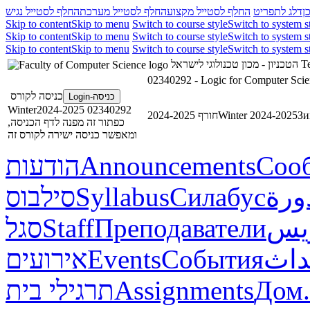
ן
דלג לתפריט
החלף לסטייל מקצוע
החלף לסטייל מערכת
החלף לסטייל נגיש
Skip to content
Skip to menu
Switch to course style
Switch to system s
Skip to content
Skip to menu
Switch to course style
Switch to system s
Skip to content
Skip to menu
Switch to course style
Switch to system s
הטכניון - מכון טכנולוגי לישראל
Te
02340292 - Logic for Computer Sci
כניסה לקורס
כניסה-Login
02340292 Winter2024-2025
חורף 2024-2025
Winter 2024-2025
Зи
כפתור זה מפנה לדף הכניסה,
ומאפשר כניסה ישירה לקורס זה
הודעות
Announcements
Соо
סילבוס
Syllabus
Силабус
ورة
סגל
Staff
Преподаватели
ريس
אירועים
Events
События
داث
תרגילי בית
Assignments
Дом.