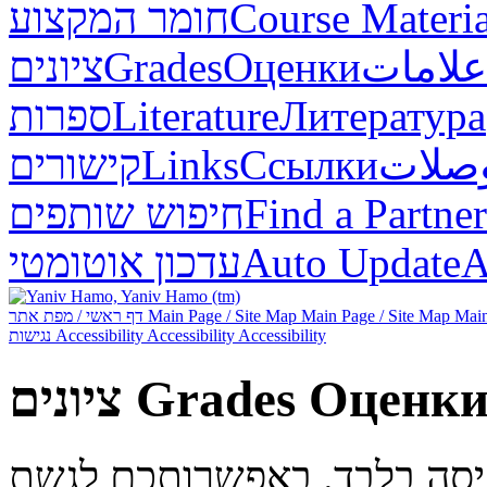
חומר המקצוע
Course Materia
ציונים
Grades
Оценки
علامات
ספרות
Literature
Литература
קישורים
Links
Ссылки
صلات
חיפוש שותפים
Find a Partner
עדכון אוטומטי
Auto Update
А
דף ראשי / מפת אתר
Main Page / Site Map
Main Page / Site Map
Main
נגישות
Accessibility
Accessibility
Accessibility
ציונים
Grades
Оценк
ניסה בלבד. באפשרותכם לגשת