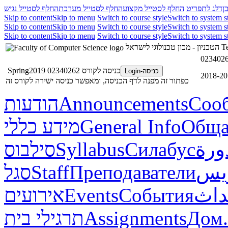
ן
דלג לתפריט
החלף לסטייל מקצוע
החלף לסטייל מערכת
החלף לסטייל נגיש
Skip to content
Skip to menu
Switch to course style
Switch to system s
Skip to content
Skip to menu
Switch to course style
Switch to system s
Skip to content
Skip to menu
Switch to course style
Switch to system s
הטכניון - מכון טכנולוגי לישראל
Te
כניסה לקורס 02340262 Spring2019
כניסה-Login
כפתור זה מפנה לדף הכניסה, ומאפשר כניסה ישירה לקורס זה
הודעות
Announcements
Соо
מידע כללי
General Info
Обща
סילבוס
Syllabus
Силабус
ورة
סגל
Staff
Преподаватели
ريس
אירועים
Events
События
داث
תרגילי בית
Assignments
Дом.