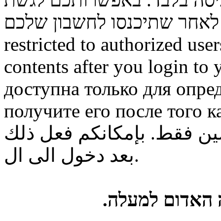
restricted to authorized use
contents after you login to
доступна только для опре
получите его после того к
ن فقط. بإمكانكم فعل ذلك
بعد دخول الى ال.
ה האדום למעלה