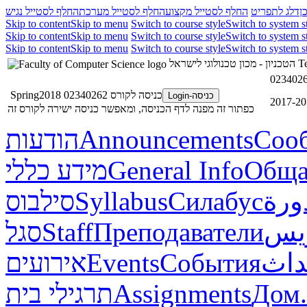
ן
דלג לתפריט
החלף לסטייל מקצוע
החלף לסטייל מערכת
החלף לסטייל נגיש
Skip to content
Skip to menu
Switch to course style
Switch to system s
Skip to content
Skip to menu
Switch to course style
Switch to system s
Skip to content
Skip to menu
Switch to course style
Switch to system s
הטכניון - מכון טכנולוגי לישראל
Te
0234026
כניסה לקורס 02340262 Spring2018
כניסה-Login
כפתור זה מפנה לדף הכניסה, ומאפשר כניסה ישירה לקורס זה
הודעות
Announcements
Соо
מידע כללי
General Info
Обща
סילבוס
Syllabus
Силабус
ورة
סגל
Staff
Преподаватели
ريس
אירועים
Events
События
داث
תרגילי בית
Assignments
Дом.