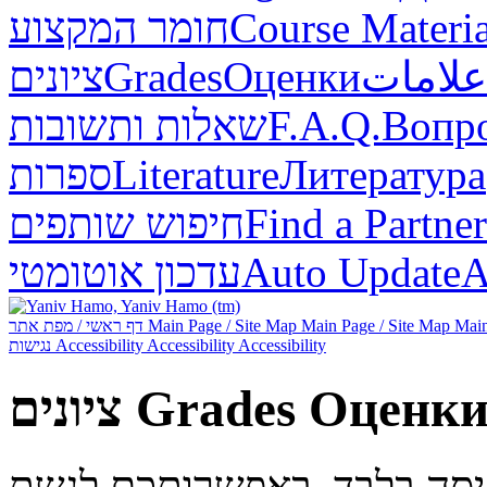
חומר המקצוע
Course Materia
ציונים
Grades
Оценки
علامات
שאלות ותשובות
F.A.Q.
Вопр
ספרות
Literature
Литература
חיפוש שותפים
Find a Partner
עדכון אוטומטי
Auto Update
А
דף ראשי / מפת אתר
Main Page / Site Map
Main Page / Site Map
Main
נגישות
Accessibility
Accessibility
Accessibility
ציונים
Grades
Оценк
ניסה בלבד. באפשרותכם לגשת