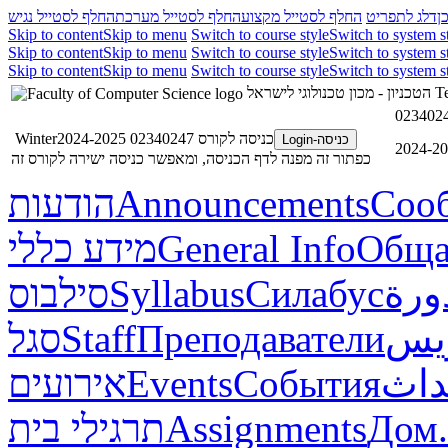
ן
דלג לתפריט
החלף לסטייל מקצוע
החלף לסטייל מערכת
החלף לסטייל נגיש
Skip to content
Skip to menu
Switch to course style
Switch to system s
Skip to content
Skip to menu
Switch to course style
Switch to system s
Skip to content
Skip to menu
Switch to course style
Switch to system s
הטכניון - מכון טכנולוגי לישראל
Te
כניסה לקורס 02340247 Winter2024-2025
כניסה-Login
כפתור זה מפנה לדף הכניסה, ומאפשר כניסה ישירה לקורס זה
הודעות
Announcements
Соо
מידע כללי
General Info
Обща
סילבוס
Syllabus
Силабус
ورة
סגל
Staff
Преподаватели
ريس
אירועים
Events
События
داث
תרגילי בית
Assignments
Дом.