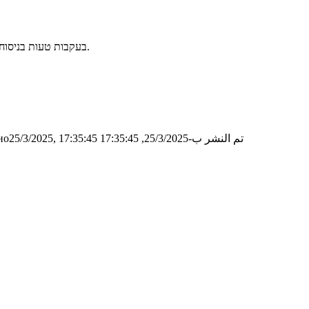
בעקבות טעות בניסוח של שאלה 1 סעיף א׳ במועד א׳, לכל מי שטעה יינתן ניקוד מלא על הסעיף.
تم النشر ب-25/3/2025, 17:35:45
о25/3/2025, 17:35:45