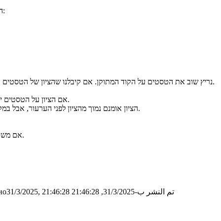
הערעור על השאלה כולל רשימת שינויים בקוד (בנוסף לקוד המתוקן). למשל:
נריץ שוב את הטסטים על הקוד המתוקן. אם קיבלנו שהציון של הטסטים הוא 80 (מתוך 100), אז הציון החדש לשאלה יהיה 80% מתוך 15 כלומר 12.
אם הציון על הטסטים יהיה 50 (מתוך 100) אז הציון החדש לשאלה יהיה 50% מתוך 15 כלומר 7.5.
הציון אומנם נמוך מהציון לפני הערעור, אבל במקרה כזה אנחנו לא מורידים נקודות, ונשאיר את הציון המקורי עבור השאלה.
אם משהו לא מובן, ואם יש לכם שאלות נוספות, אתם מוזמנים לפנות לצוות הקורס.
تم النشر ب-31/3/2025, 21:46:28
о31/3/2025, 21:46:28