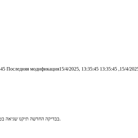
:45
Последняя модификация15/4/2025, 13:35:45
בבדיקה החדשה תיקנו שגיאה בטסט של שאלה 1 סעיף א׳ - תשובת סיבוכיות המקום אמורה להיות 5 ולא 1.