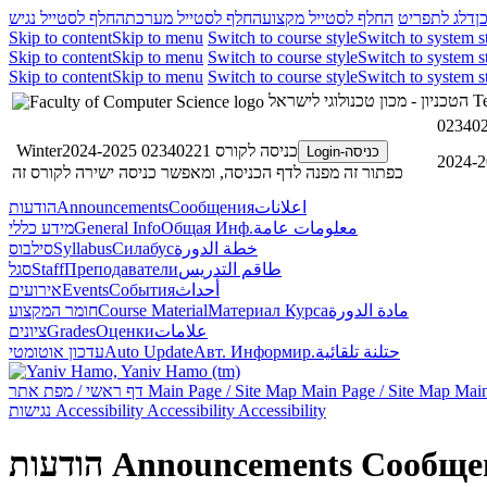
ן
דלג לתפריט
החלף לסטייל מקצוע
החלף לסטייל מערכת
החלף לסטייל נגיש
Skip to content
Skip to menu
Switch to course style
Switch to system s
Skip to content
Skip to menu
Switch to course style
Switch to system s
Skip to content
Skip to menu
Switch to course style
Switch to system s
Te
הטכניון - מכון טכנולוגי לישראל
כניסה לקורס 02340221 Winter2024-2025
כניסה-Login
כפתור זה מפנה לדף הכניסה, ומאפשר כניסה ישירה לקורס זה
اعلانات
Сообщения
Announcements
הודעות
معلومات عامة
Общая Инф.
General Info
מידע כללי
خطة الدورة
Силабус
Syllabus
סילבוס
طاقم التدريس
Преподаватели
Staff
סגל
أحداث
События
Events
אירועים
مادة الدورة
Материал Курса
Course Material
חומר המקצוע
علامات
Оценки
Grades
ציונים
حتلنة تلقائية
Авт. Информир.
Auto Update
עדכון אוטומטי
Main
Main Page / Site Map
Main Page / Site Map
דף ראשי / מפת אתר
Accessibility
Accessibility
Accessibility
נגישות
Сообще
Announcements
הודעות