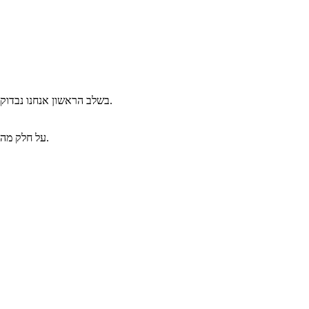
בשלב הראשון אנחנו נבדוק שהשינויים ברשימה תואמים את ההבדל בין הקוד שהוגש במבחן לבין הקוד המתוקן. במידה שאין התאמה, הערעור יידחה והציון של השאלה לא ישתנה.
על חלק מהשינויים לא נוריד בכלל נקודות (למשל אם טעיתם בשם של הפונקציה, או טעויות הזחה שאינן משנות את הקוד), ועל חלק מהשינויים נוריד מספר נקודות.