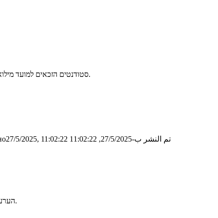
סטודנטים הזכאים למועד מילואים מתבקשים לפנות עד יום 3.6 (כולל) לבשאר במייל כדי להירשם לבחינה.
تم النشر ب-27/5/2025, 11:02:22
о27/5/2025, 11:02:22
הערעורים נבדקו וציוני מבחן מועד ב׳ שונו בהתאם (לאלו שערעורם היה מוצדק).