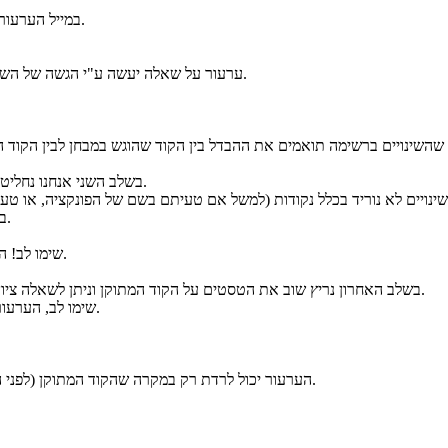
במייל הערעור יש לציין שם מלא, ת״ז, והנושא צריך להיות - ״ערעור מועד ב׳ 02340221״.
ערעור על שאלה יעשה ע"י הגשה של השינויים הנדרשים בקוד (רשימה של שינויים) בנוסף לקוד שכולל את השינויים.
בשלב השני אנחנו נחליט עד כמה השינויים בערעור הם מהותיים ונחליט כמה נקודות להוריד עליהם.
במידה שנחליט שהשינויים הם רבים ו/או משמעותיים, לא נקבל את הערעור.
שימו לב! ההחלטה לגבי כמות ומהותיות השינויים היא החלטה בלעדית של סגל הקורס.
בשלב האחרון נריץ שוב את הטסטים על הקוד המתוקן וניתן לשאלה ציון חדש בהתאם לניקוד שנקבע לה בהתייחס לשינויים ולטסטים שהיא עברה.
שימו לב, הערעור על כל שאלה ייבדק בנפרד באופן בלתי תלוי מהערעורים בשאלות אחרות.
הערעור יכול לרדת רק במקרה שהקוד המתוקן (לפני הורדת הניקוד בעקבות השינויים) מקבל ציון יותר נמוך בבדיקה האוטומטית.