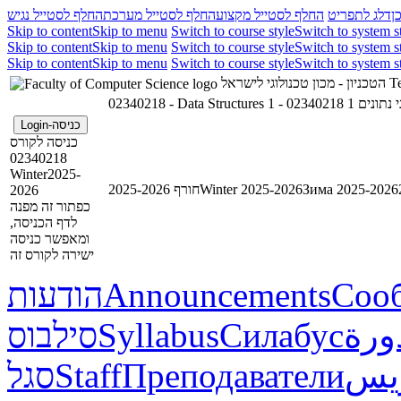
ן
דלג לתפריט
החלף לסטייל מקצוע
החלף לסטייל מערכת
החלף לסטייל נגיש
Skip to content
Skip to menu
Switch to course style
Switch to system s
Skip to content
Skip to menu
Switch to course style
Switch to system s
Skip to content
Skip to menu
Switch to course style
Switch to system s
הטכניון - מכון טכנולוגי לישראל
Te
02340218 - Data Structures 1 - 
כניסה-Login
כניסה לקורס
02340218
Winter2025-
חורף 2025-2026
Winter 2025-2026
Зима 2025-2026
2026
כפתור זה מפנה
לדף הכניסה,
ומאפשר כניסה
ישירה לקורס זה
הודעות
Announcements
Соо
סילבוס
Syllabus
Силабус
ورة
סגל
Staff
Преподаватели
ريس