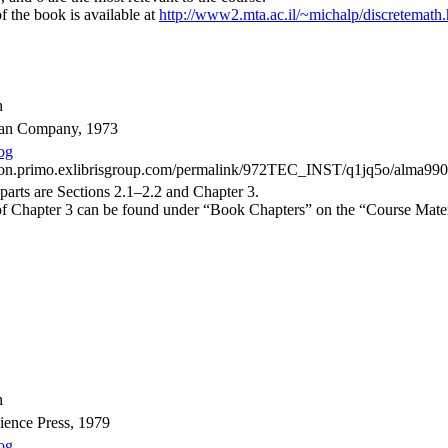
f the book is available at
http://www2.mta.ac.il/~michalp/discretemath
n
an Company, 1973
log
hnion.primo.exlibrisgroup.com/permalink/972TEC_INST/q1jq5o/alma9
parts are Sections 2.1–2.2 and Chapter 3.
of Chapter 3 can be found under “Book Chapters” on the “Course Mater
n
ence Press, 1979
log