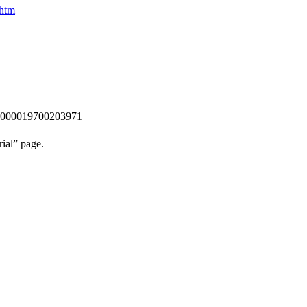
.htm
90000019700203971
ial” page.