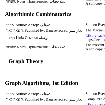
הערות:
Notes:
Примечания:
ملاحظات:
A soft copy o
Algorithmic Combinatorics
Shimon Eve
מחבר:
Author:
Автор:
مؤلف:
The Macmill
הוצאה לאור:
Published by:
Издательство:
دار نشر:
Library cata
קישור:
Link:
Ссылка:
وصلة:
https://tec
The relevant 
הערות:
Notes:
Примечания:
ملاحظات:
A soft copy 
Graph Theory
Graph Algorithms, 1st Edition
Shimon Eve
מחבר:
Author:
Автор:
مؤلف:
Computer Sci
הוצאה לאור:
Published by:
Издательство:
دار نشر:
Library cata