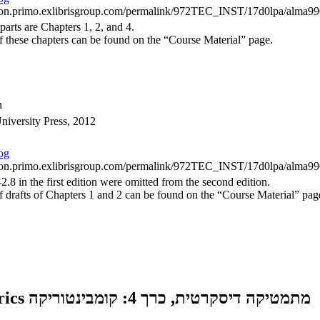
hnion.primo.exlibrisgroup.com/permalink/972TEC_INST/17d0lpa/alma
parts are Chapters 1, 2, and 4.
f these chapters can be found on the “Course Material” page.
n
iversity Press, 2012
log
hnion.primo.exlibrisgroup.com/permalink/972TEC_INST/17d0lpa/alma
2.8 in the first edition were omitted from the second edition.
f drafts of Chapters 1 and 2 can be found on the “Course Material” pag
Discrete Mathematics, Vol. 4: Combinatorics מתמטיקה דיסקרטית, כרך 4: קומבינטוריקה