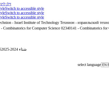
דלג לתוכ
tyle
Switch to accessible style
tyle
Switch to accessible style
tyle
Switch to accessible style
chnion - Israel Institute of Technology
Технион - израильский техн
02340141 - Combinatorics for Computer Science
02340141 - Combinatorics for
5
شتاء 2024-2025
select language