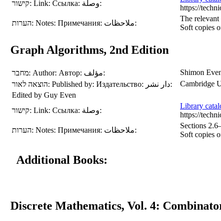
קישור:
Link:
Ссылка:
وصلة:
https://tec
The relevant 
הערות:
Notes:
Примечания:
ملاحظات:
Soft copies o
Graph Algorithms, 2nd Edition
Shimon Eve
מחבר:
Author:
Автор:
مؤلف:
Cambridge Un
הוצאה לאור:
Published by:
Издательство:
دار نشر:
Edited by Guy Even
Library cata
קישור:
Link:
Ссылка:
وصلة:
https://tec
Sections 2.6–
הערות:
Notes:
Примечания:
ملاحظات:
Soft copies o
Additional Books: