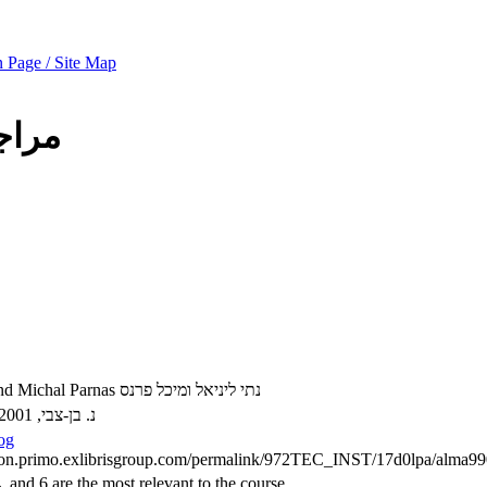
 Page / Site Map
مراج
Nati Linial and Michal Parnas נתי ליניאל ומיכל פרנס
N. Ben-Zvi, 2001 ,נ. בן-צבי
log
hnion.primo.exlibrisgroup.com/permalink/972TEC_INST/17d0lpa/alma
, and 6 are the most relevant to the course.