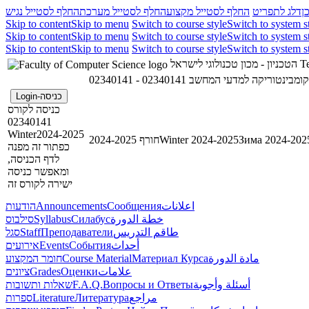
ן
דלג לתפריט
החלף לסטייל מקצוע
החלף לסטייל מערכת
החלף לסטייל נגיש
Skip to content
Skip to menu
Switch to course style
Switch to system s
Skip to content
Skip to menu
Switch to course style
Switch to system s
Skip to content
Skip to menu
Switch to course style
Switch to system s
הטכניון - מכון טכנולוגי לישראל
Te
02340141 - קומבינטוריקה למדעי המחשב
כניסה-Login
כניסה לקורס
02340141
Winter2024-2025
חורף 2024-2025
Winter 2024-2025
Зима 2024-202
כפתור זה מפנה
לדף הכניסה,
ומאפשר כניסה
ישירה לקורס זה
הודעות
Announcements
Сообщения
اعلانات
סילבוס
Syllabus
Силабус
خطة الدورة
סגל
Staff
Преподаватели
طاقم التدريس
אירועים
Events
События
أحداث
חומר המקצוע
Course Material
Материал Курса
مادة الدورة
ציונים
Grades
Оценки
علامات
שאלות ותשובות
F.A.Q.
Вопросы и Ответы
أسئلة وأجوبة
ספרות
Literature
Литература
مراجع